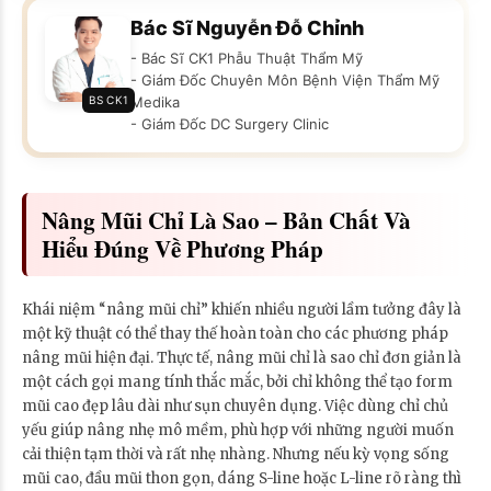
Bác Sĩ Nguyễn Đỗ Chỉnh
- Bác Sĩ CK1 Phẫu Thuật Thẩm Mỹ
- Giám Đốc Chuyên Môn Bệnh Viện Thẩm Mỹ
BS CK1
Medika
- Giám Đốc DC Surgery Clinic
Nâng Mũi Chỉ Là Sao – Bản Chất Và
Hiểu Đúng Về Phương Pháp
Khái niệm “nâng mũi chỉ” khiến nhiều người lầm tưởng đây là
một kỹ thuật có thể thay thế hoàn toàn cho các phương pháp
nâng mũi hiện đại. Thực tế, nâng mũi chỉ là sao chỉ đơn giản là
một cách gọi mang tính thắc mắc, bởi chỉ không thể tạo form
mũi cao đẹp lâu dài như sụn chuyên dụng. Việc dùng chỉ chủ
yếu giúp nâng nhẹ mô mềm, phù hợp với những người muốn
cải thiện tạm thời và rất nhẹ nhàng. Nhưng nếu kỳ vọng sống
mũi cao, đầu mũi thon gọn, dáng S-line hoặc L-line rõ ràng thì