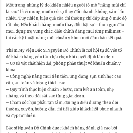
Một trong những lý do khiến nhiều người tò mò “nâng mũi chỉ
là sao” là vì mong muốn có sự thay đổi nhanh, không xâm lấn
nhiều. Tuy nhiên, hiệu quả của chỉ thường chỉ đáp ứng ở mức độ
rất nhẹ. Nếu khách hàng muốn thay đổi thật sự – thon gọn đầu
mũi, dựng trụ vững chắc, điều chỉnh dáng mũi từng milimet –
thì các kỹ thuật nâng mũi chuẩn y khoa mới đảm bảo kết quả.
Thẩm Mỹ Viện Bác Sĩ Nguyễn Đỗ Chỉnh là nơi hội tụ đủ yếu tố
để khách hàng yên tâm lựa chọn khi quyết định làm đẹp:
– Cơ sở vật chất hiện đại, phòng phẫu thuật vô khuẩn chuẩn y
khoa.
– Công nghệ nâng mũi tiên tiến, ứng dụng sụn sinh học cao
cấp, an toàn và tương thích cao.
– Quy trình thực hiện chuẩn 5 bước, cam kết an toàn, nhẹ
nhàng và theo dõi sát sao từng giai đoạn.
– Chăm sóc hậu phẫu tận tâm, đội ngũ điều dưỡng theo dõi
thường xuyên, hướng dẫn chi tiết giúp khách hồi phục nhanh
và đẹp tự nhiên.
Bác sĩ Nguyễn Đỗ Chỉnh được khách hàng đánh giá cao bởi