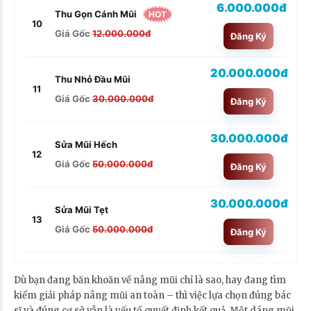
6.000.000đ
Thu Gọn Cánh Mũi
HOT
10
Giá Gốc
12.000.000đ
Đăng Ký
20.000.000đ
Thu Nhỏ Đầu Mũi
11
Giá Gốc
30.000.000đ
Đăng Ký
30.000.000đ
Sửa Mũi Hếch
12
Giá Gốc
50.000.000đ
Đăng Ký
30.000.000đ
Sửa Mũi Tẹt
13
Giá Gốc
50.000.000đ
Đăng Ký
Dù bạn đang băn khoăn về nâng mũi chỉ là sao, hay đang tìm
kiếm giải pháp nâng mũi an toàn – thì việc lựa chọn đúng bác
sĩ và đúng cơ sở vẫn là yếu tố quyết định kết quả. Một dáng mũi