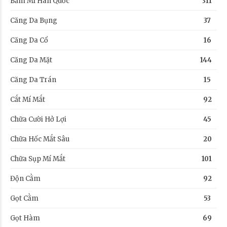
Bấm Mí Hàn Quốc
311
Căng Da Bụng
37
Căng Da Cổ
16
Căng Da Mặt
144
Căng Da Trán
15
Cắt Mí Mắt
92
Chữa Cười Hở Lợi
45
Chữa Hốc Mắt Sâu
20
Chữa Sụp Mí Mắt
101
Độn Cằm
92
Gọt Cằm
53
Gọt Hàm
69