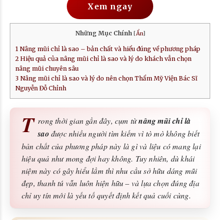
Xem ngay
Những Mục Chính
[
Ẩn
]
1
Nâng mũi chỉ là sao – bản chất và hiểu đúng về phương pháp
2
Hiệu quả của nâng mũi chỉ là sao và lý do khách vẫn chọn
nâng mũi chuyên sâu
3
Nâng mũi chỉ là sao và lý do nên chọn Thẩm Mỹ Viện Bác Sĩ
Nguyễn Đỗ Chỉnh
T
rong thời gian gần đây, cụm từ
nâng mũi chỉ là
sao
được nhiều người tìm kiếm vì tò mò không biết
bản chất của phương pháp này là gì và liệu có mang lại
hiệu quả như mong đợi hay không. Tuy nhiên, dù khái
niệm này có gây hiểu lầm thì nhu cầu sở hữu dáng mũi
đẹp, thanh tú vẫn luôn hiện hữu – và lựa chọn đúng địa
chỉ uy tín mới là yếu tố quyết định kết quả cuối cùng.