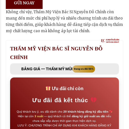
Không chỉ vậy, Thẩm Mỹ Viện Bác Sĩ Nguyễn Đỗ Chỉnh còn
mang đến mức chi phí hợp lý và nhiều chương trình ưu đãi theo
từng thời điểm, giúp khách hàng dễ dàng tiếp cận dịch vụ thẩm
mỹ chất lượng cao mà không áp lực tài chính.
THẨM MỸ VIỆN BÁC SĨ NGUYỄN ĐỖ
CHỈNH
BẢNG GIÁ — THẨM MỸ MŨI
Đang ưu đãi 50%
Ưu đãi chỉ còn
Ưu đãi đã kết thúc
Quý khách lưu ý, ưu đãi dành cho
20 khách hàng đăng ký đầu tiên
Hiện tại còn
3 suất
— quý khách có thể
đăng ký giữ suất ưu đãi
nếu
chưa sắp xếp được thời gian thực hiện dịch vụ.
LƯU Ý: CHƯƠNG TRÌNH CHỈ ÁP DỤNG KHI KHÁCH HÀNG ĐĂNG KÝ