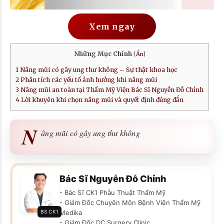
Xem ngay
Những Mục Chính
[
Ẩn
]
1
Nâng mũi có gây ung thư không – Sự thật khoa học
2
Phân tích các yếu tố ảnh hưởng khi nâng mũi
3
Nâng mũi an toàn tại Thẩm Mỹ Viện Bác Sĩ Nguyễn Đỗ Chỉnh
4
Lời khuyên khi chọn nâng mũi và quyết định đúng đắn
N
âng mũi có gây ung thư không
Bác Sĩ Nguyễn Đỗ Chỉnh
- Bác Sĩ CK1 Phẫu Thuật Thẩm Mỹ
- Giám Đốc Chuyên Môn Bệnh Viện Thẩm Mỹ
BS CK1
Medika
- Giám Đốc DC Surgery Clinic