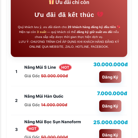
Ưu đãi chỉ còn
Ưu đãi đã kết thúc
Quý khách lưu ý, ưu đãi dành cho
20 khách hàng đăng ký đầu tiên
Hiện tại còn
3 suất
— quý khách có thể
đăng ký giữ suất ưu đãi
nếu
chưa sắp xếp được thời gian thực hiện dịch vụ.
LƯU Ý: CHƯƠNG TRÌNH CHỈ ÁP DỤNG KHI KHÁCH HÀNG ĐĂNG KÝ
ONLINE QUA WEBSITE, ZALO, HOTLINE, FACEBOOK.
30.000.000đ
Nâng Mũi S Line
HOT
1
Giá Gốc
50.000.000đ
Đăng Ký
7.000.000đ
Nâng Mũi Hàn Quốc
2
Giá Gốc
14.000.000đ
Đăng Ký
25.000.000đ
Nâng Mũi Bọc Sụn Nanoform
HOT
3
Đăng Ký
Giá Gốc
50.000.000đ