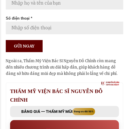
Số điện thoại *
Ngoài ra, Thẩm Mỹ Viện Bác Sĩ Nguyễn Đỗ Chỉnh còn mang
đến nhiều chương trình ưu đãi hấp dẫn, giúp khách hàng dễ
dàng sở hữu dáng mũi đẹp mà không phải lo lắng về chi phí.
THẨM MỸ VIỆN BÁC SĨ NGUYỄN ĐỖ
CHỈNH
BẢNG GIÁ — THẨM MỸ MŨI
Đang ưu đãi 50%