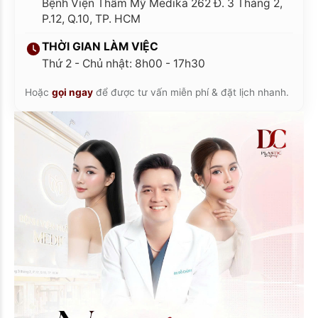
Bệnh Viện Thẩm Mỹ Medika 262 Đ. 3 Tháng 2,
P.12, Q.10, TP. HCM
THỜI GIAN LÀM VIỆC
Thứ 2 - Chủ nhật: 8h00 - 17h30
Hoặc
gọi ngay
để được tư vấn miễn phí & đặt lịch nhanh.