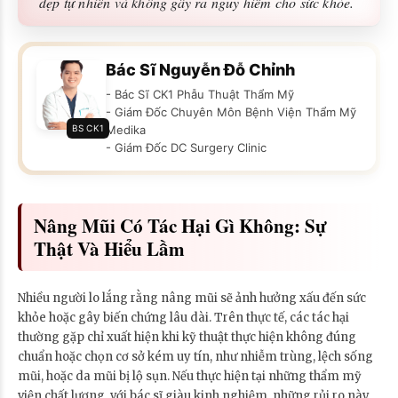
đẹp tự nhiên và không gây ra nguy hiểm cho sức khỏe.
Bác Sĩ Nguyễn Đỗ Chỉnh
- Bác Sĩ CK1 Phẫu Thuật Thẩm Mỹ
- Giám Đốc Chuyên Môn Bệnh Viện Thẩm Mỹ
BS CK1
Medika
- Giám Đốc DC Surgery Clinic
Nâng Mũi Có Tác Hại Gì Không: Sự
Thật Và Hiểu Lầm
Nhiều người lo lắng rằng nâng mũi sẽ ảnh hưởng xấu đến sức
khỏe hoặc gây biến chứng lâu dài. Trên thực tế, các tác hại
thường gặp chỉ xuất hiện khi kỹ thuật thực hiện không đúng
chuẩn hoặc chọn cơ sở kém uy tín, như nhiễm trùng, lệch sống
mũi, hoặc da mũi bị lộ sụn. Nếu thực hiện tại những thẩm mỹ
viện chất lượng, với bác sĩ giàu kinh nghiệm, những rủi ro này