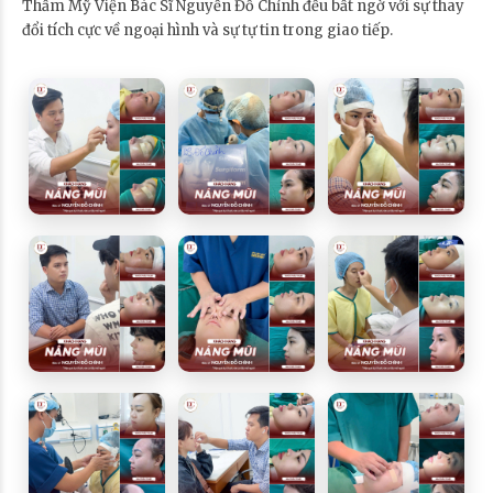
Thẩm Mỹ Viện Bác Sĩ Nguyễn Đỗ Chỉnh đều bất ngờ với sự thay
đổi tích cực về ngoại hình và sự tự tin trong giao tiếp.