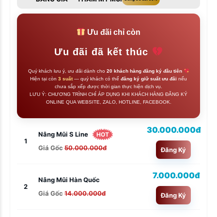
Ưu đãi chỉ còn
Ưu đãi đã kết thúc
Quý khách lưu ý, ưu đãi dành cho
20 khách hàng đăng ký đầu tiên
Hiện tại còn
3 suất
— quý khách có thể
đăng ký giữ suất ưu đãi
nếu
chưa sắp xếp được thời gian thực hiện dịch vụ.
LƯU Ý: CHƯƠNG TRÌNH CHỈ ÁP DỤNG KHI KHÁCH HÀNG ĐĂNG KÝ
ONLINE QUA WEBSITE, ZALO, HOTLINE, FACEBOOK.
30.000.000đ
Nâng Mũi S Line
HOT
1
Giá Gốc
50.000.000đ
Đăng Ký
7.000.000đ
Nâng Mũi Hàn Quốc
2
Giá Gốc
14.000.000đ
Đăng Ký