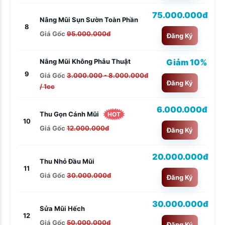
75.000.000đ
Nâng Mũi Sụn Sườn Toàn Phần
8
Giá Gốc
95.000.000đ
Đăng Ký
Giảm 10%
Nâng Mũi Không Phẫu Thuật
9
Giá Gốc
3.000.000 - 8.000.000đ
Đăng Ký
/ 1cc
6.000.000đ
Thu Gọn Cánh Mũi
HOT
10
Giá Gốc
12.000.000đ
Đăng Ký
20.000.000đ
Thu Nhỏ Đầu Mũi
11
Giá Gốc
30.000.000đ
Đăng Ký
30.000.000đ
Sửa Mũi Hếch
12
Giá Gốc
50.000.000đ
Đăng Ký