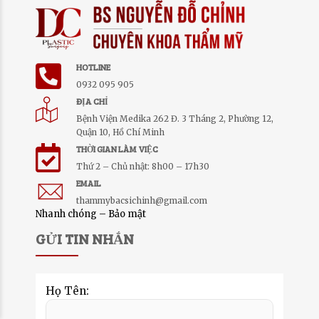
HOTLINE
0932 095 905
ĐỊA CHỈ
Bệnh Viện Medika 262 Đ. 3 Tháng 2, Phường 12,
Quận 10, Hồ Chí Minh
THỜI GIAN LÀM VIỆC
Thứ 2 – Chủ nhật: 8h00 – 17h30
EMAIL
thammybacsichinh@gmail.com
Nhanh chóng – Bảo mật
GỬI TIN NHẮN
Họ Tên: