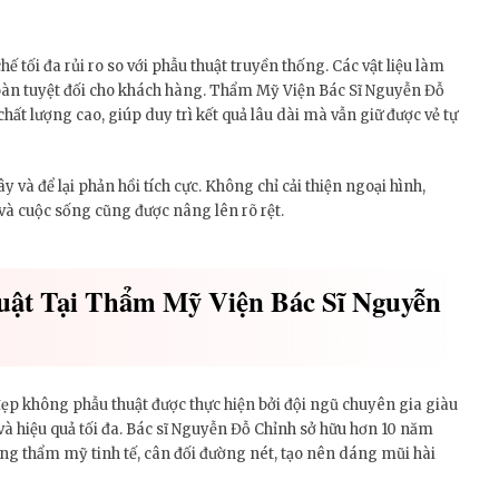
tối đa rủi ro so với phẫu thuật truyền thống. Các vật liệu làm
oàn tuyệt đối cho khách hàng. Thẩm Mỹ Viện Bác Sĩ Nguyễn Đỗ
chất lượng cao, giúp duy trì kết quả lâu dài mà vẫn giữ được vẻ tự
và để lại phản hồi tích cực. Không chỉ cải thiện ngoại hình,
 và cuộc sống cũng được nâng lên rõ rệt.
ật Tại Thẩm Mỹ Viện Bác Sĩ Nguyễn
p không phẫu thuật được thực hiện bởi đội ngũ chuyên gia giàu
và hiệu quả tối đa. Bác sĩ Nguyễn Đỗ Chỉnh sở hữu hơn 10 năm
ăng thẩm mỹ tinh tế, cân đối đường nét, tạo nên dáng mũi hài