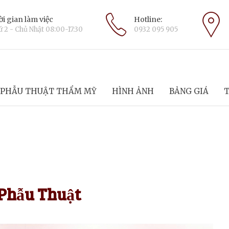
i gian làm việc
Hotline:
 2 - Chủ Nhật 08:00-17:30
0932 095 905
PHẪU THUẬT THẨM MỸ
HÌNH ẢNH
BẢNG GIÁ
T
Phẫu Thuật