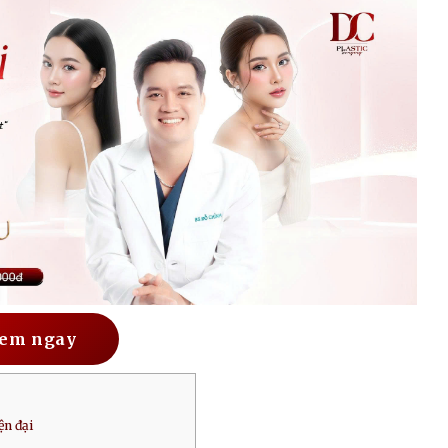
em ngay
ện đại