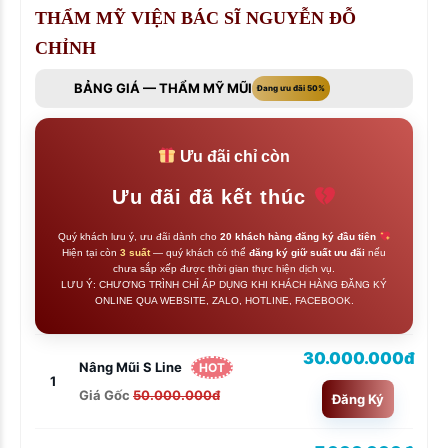
THẨM MỸ VIỆN BÁC SĨ NGUYỄN ĐỖ
CHỈNH
BẢNG GIÁ — THẨM MỸ MŨI
Đang ưu đãi 50%
Ưu đãi chỉ còn
Ưu đãi đã kết thúc
Quý khách lưu ý, ưu đãi dành cho
20 khách hàng đăng ký đầu tiên
Hiện tại còn
3 suất
— quý khách có thể
đăng ký giữ suất ưu đãi
nếu
chưa sắp xếp được thời gian thực hiện dịch vụ.
LƯU Ý: CHƯƠNG TRÌNH CHỈ ÁP DỤNG KHI KHÁCH HÀNG ĐĂNG KÝ
ONLINE QUA WEBSITE, ZALO, HOTLINE, FACEBOOK.
30.000.000đ
Nâng Mũi S Line
HOT
1
Giá Gốc
50.000.000đ
Đăng Ký