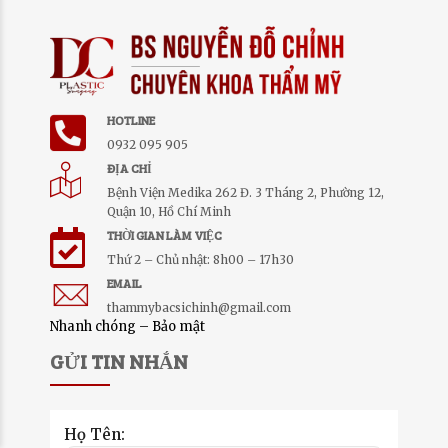
HOTLINE
0932 095 905
ĐỊA CHỈ
Bệnh Viện Medika 262 Đ. 3 Tháng 2, Phường 12,
Quận 10, Hồ Chí Minh
THỜI GIAN LÀM VIỆC
Thứ 2 – Chủ nhật: 8h00 – 17h30
EMAIL
thammybacsichinh@gmail.com
Nhanh chóng – Bảo mật
GỬI TIN NHẮN
Hà My
Đã đặt lịch Nâng Mũi
Surgiform
50 phút trước
Họ Tên: