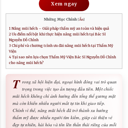
Xem ngay
Những Mục Chính
[
Ẩn
]
1
Nâng mũi hếch – Giải pháp thẩm mỹ an toàn và hiệu quả
2
Ưu điểm nổi bật khi thực hiện nâng mũi hếch tại Bác Sĩ
Nguyễn Đỗ Chỉnh
3
Chi phí và chương trình ưu đãi nâng mũi hếch tại Thẩm Mỹ
Viện
4
Tại sao nên lựa chọn Thẩm Mỹ Viện Bác Sĩ Nguyễn Đỗ Chỉnh
cho nâng mũi hếch?
T
rong xã hội hiện đại, ngoại hình đóng vai trò quan
trọng trong việc tạo ấn tượng đầu tiên. Một chiếc
mũi hếch không chỉ ảnh hưởng đến tổng thể gương mặt
mà còn khiến nhiều người mất tự tin khi giao tiếp.
Chính vì thế, nâng mũi hếch đã trở thành xu hướng
thẩm mỹ được nhiều người tìm kiếm, giúp cải thiện vẻ
đẹp tự nhiên, hài hòa và tôn lên thần thái riêng của mỗi