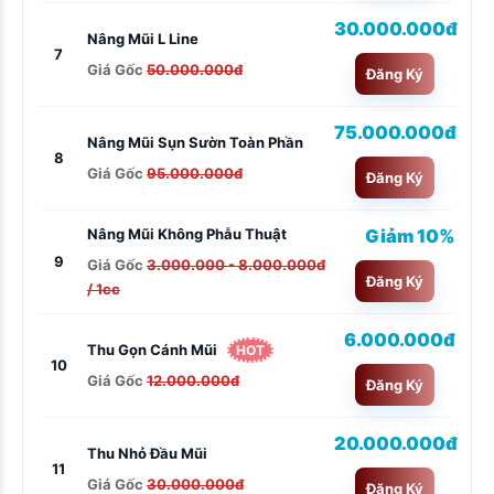
30.000.000đ
Nâng Mũi L Line
7
Giá Gốc
50.000.000đ
Đăng Ký
75.000.000đ
Nâng Mũi Sụn Sườn Toàn Phần
8
Giá Gốc
95.000.000đ
Đăng Ký
Giảm 10%
Nâng Mũi Không Phẫu Thuật
9
Giá Gốc
3.000.000 - 8.000.000đ
Đăng Ký
/ 1cc
6.000.000đ
Thu Gọn Cánh Mũi
HOT
10
Giá Gốc
12.000.000đ
Đăng Ký
20.000.000đ
Thu Nhỏ Đầu Mũi
11
Giá Gốc
30.000.000đ
Đăng Ký