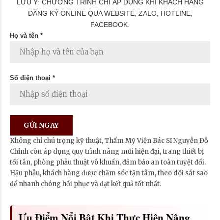
LƯU Ý: CHƯƠNG TRÌNH CHỈ ÁP DỤNG KHI KHÁCH HÀNG
ĐĂNG KÝ ONLINE QUA WEBSITE, ZALO, HOTLINE,
FACEBOOK.
Họ và tên *
Số điện thoại *
Không chỉ chú trọng kỹ thuật, Thẩm Mỹ Viện Bác Sĩ Nguyễn Đỗ
Chỉnh còn áp dụng quy trình nâng mũi hiện đại, trang thiết bị
tối tân, phòng phẫu thuật vô khuẩn, đảm bảo an toàn tuyệt đối.
Hậu phẫu, khách hàng được chăm sóc tận tâm, theo dõi sát sao
để nhanh chóng hồi phục và đạt kết quả tốt nhất.
Ưu Điểm Nổi Bật Khi Thực Hiện Nâng