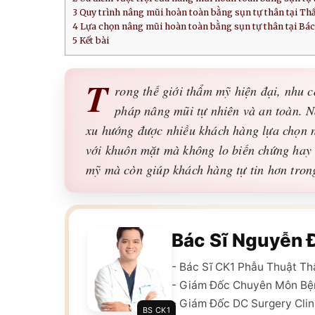
3
Quy trình nâng mũi hoàn toàn bằng sụn tự thân tại Th
4
Lựa chọn nâng mũi hoàn toàn bằng sụn tự thân tại Bác
5
Kết bài
T
rong thế giới thẩm mỹ hiện đại, nhu 
pháp nâng mũi tự nhiên và an toàn. N
xu hướng được nhiều khách hàng lựa chọn 
với khuôn mặt mà không lo biến chứng hay 
mỹ mà còn giúp khách hàng tự tin hơn tron
Bác Sĩ Nguyễn 
- Bác Sĩ CK1 Phẫu Thuật T
- Giám Đốc Chuyên Môn Bệ
- Giám Đốc DC Surgery Clin
BS CK1