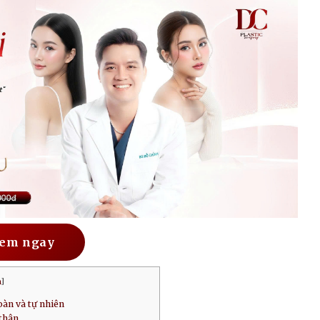
em ngay
n
]
oàn và tự nhiên
 thân