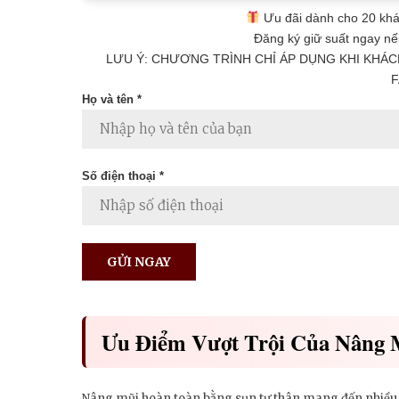
Ưu đãi dành cho 20 khá
Đăng ký giữ suất ngay nế
LƯU Ý: CHƯƠNG TRÌNH CHỈ ÁP DỤNG KHI KHÁC
F
Họ và tên *
Số điện thoại *
Ưu Điểm Vượt Trội Của Nâng 
Nâng mũi hoàn toàn bằng sụn tự thân mang đến nhiều l