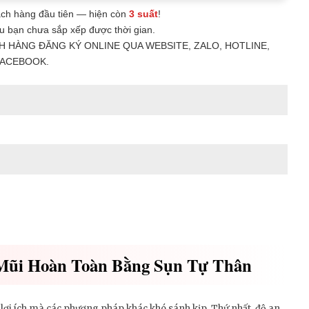
ch hàng đầu tiên — hiện còn
3 suất
!
u bạn chưa sắp xếp được thời gian.
H HÀNG ĐĂNG KÝ ONLINE QUA WEBSITE, ZALO, HOTLINE,
ACEBOOK.
Mũi Hoàn Toàn Bằng Sụn Tự Thân
ợi ích mà các phương pháp khác khó sánh kịp. Thứ nhất, độ an