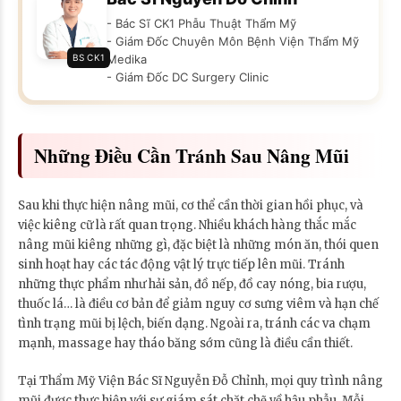
- Bác Sĩ CK1 Phẫu Thuật Thẩm Mỹ
- Giám Đốc Chuyên Môn Bệnh Viện Thẩm Mỹ
BS CK1
Medika
- Giám Đốc DC Surgery Clinic
Những Điều Cần Tránh Sau Nâng Mũi
Sau khi thực hiện nâng mũi, cơ thể cần thời gian hồi phục, và
việc kiêng cữ là rất quan trọng. Nhiều khách hàng thắc mắc
nâng mũi kiêng những gì, đặc biệt là những món ăn, thói quen
sinh hoạt hay các tác động vật lý trực tiếp lên mũi. Tránh
những thực phẩm như hải sản, đồ nếp, đồ cay nóng, bia rượu,
thuốc lá… là điều cơ bản để giảm nguy cơ sưng viêm và hạn chế
tình trạng mũi bị lệch, biến dạng. Ngoài ra, tránh các va chạm
mạnh, massage hay tháo băng sớm cũng là điều cần thiết.
Tại Thẩm Mỹ Viện Bác Sĩ Nguyễn Đỗ Chỉnh, mọi quy trình nâng
mũi được thực hiện với sự giám sát chặt chẽ về hậu phẫu. Mỗi