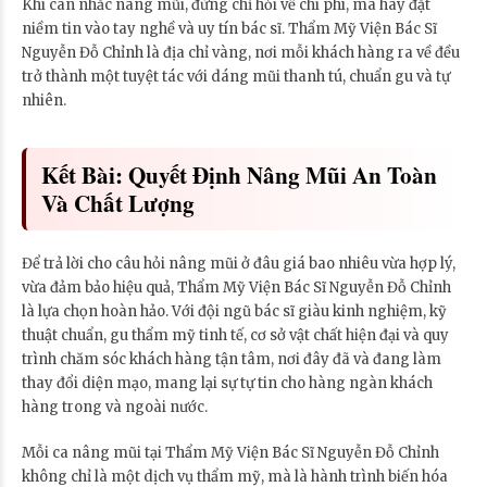
Khi cân nhắc nâng mũi, đừng chỉ hỏi về chi phí, mà hãy đặt
niềm tin vào tay nghề và uy tín bác sĩ. Thẩm Mỹ Viện Bác Sĩ
Nguyễn Đỗ Chỉnh là địa chỉ vàng, nơi mỗi khách hàng ra về đều
trở thành một tuyệt tác với dáng mũi thanh tú, chuẩn gu và tự
nhiên.
Kết Bài: Quyết Định Nâng Mũi An Toàn
Và Chất Lượng
Để trả lời cho câu hỏi nâng mũi ở đâu giá bao nhiêu vừa hợp lý,
vừa đảm bảo hiệu quả, Thẩm Mỹ Viện Bác Sĩ Nguyễn Đỗ Chỉnh
là lựa chọn hoàn hảo. Với đội ngũ bác sĩ giàu kinh nghiệm, kỹ
thuật chuẩn, gu thẩm mỹ tinh tế, cơ sở vật chất hiện đại và quy
trình chăm sóc khách hàng tận tâm, nơi đây đã và đang làm
thay đổi diện mạo, mang lại sự tự tin cho hàng ngàn khách
hàng trong và ngoài nước.
Mỗi ca nâng mũi tại Thẩm Mỹ Viện Bác Sĩ Nguyễn Đỗ Chỉnh
không chỉ là một dịch vụ thẩm mỹ, mà là hành trình biến hóa