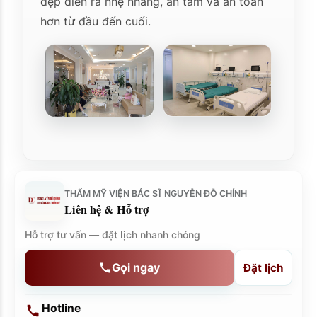
đẹp diễn ra nhẹ nhàng, an tâm và an toàn
hơn từ đầu đến cuối.
THẨM MỸ VIỆN BÁC SĨ NGUYỄN ĐỖ CHỈNH
Liên hệ & Hỗ trợ
Hỗ trợ tư vấn — đặt lịch nhanh chóng
Gọi ngay
Đặt lịch
Hotline