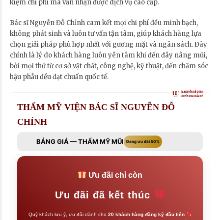
kiệm chi phí mà vẫn nhận được dịch vụ cao cấp.
Bác sĩ Nguyễn Đỗ Chỉnh cam kết mọi chi phí đều minh bạch,
không phát sinh và luôn tư vấn tận tâm, giúp khách hàng lựa
chọn giải pháp phù hợp nhất với gương mặt và ngân sách. Đây
chính là lý do khách hàng luôn yên tâm khi đến đây nâng mũi,
bởi mọi thứ từ cơ sở vật chất, công nghệ, kỹ thuật, đến chăm sóc
hậu phẫu đều đạt chuẩn quốc tế.
THẨM MỸ VIỆN BÁC SĨ NGUYỄN ĐỖ
CHỈNH
BẢNG GIÁ — THẨM MỸ MŨI
Đang ưu đãi 50%
Ưu đãi chỉ còn
Ưu đãi đã kết thúc
Quý khách lưu ý, ưu đãi dành cho
20 khách hàng đăng ký đầu tiên