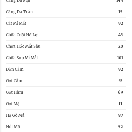
Căng Da Mặt
144
Căng Da Trán
15
Cắt Mí Mắt
92
Chữa Cười Hở Lợi
45
Chữa Hốc Mắt Sâu
20
Chữa Sụp Mí Mắt
101
Độn Cằm
92
Gọt Cằm
53
Gọt Hàm
69
Gọt Mặt
11
Hạ Gò Má
87
Hút Mỡ
52