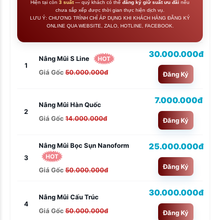
Hiện tại còn
3 suất
— quý khách có thể
đăng ký giữ suất ưu đãi
nếu
chưa sắp xếp được thời gian thực hiện dịch vụ.
LƯU Ý: CHƯƠNG TRÌNH CHỈ ÁP DỤNG KHI KHÁCH HÀNG ĐĂNG KÝ
ONLINE QUA WEBSITE, ZALO, HOTLINE, FACEBOOK.
30.000.000đ
Nâng Mũi S Line
HOT
1
Giá Gốc
50.000.000đ
Đăng Ký
7.000.000đ
Nâng Mũi Hàn Quốc
2
Giá Gốc
14.000.000đ
Đăng Ký
25.000.000đ
Nâng Mũi Bọc Sụn Nanoform
HOT
3
Đăng Ký
Giá Gốc
50.000.000đ
30.000.000đ
Nâng Mũi Cấu Trúc
4
Giá Gốc
50.000.000đ
Đăng Ký