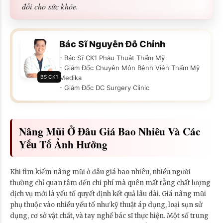
đối cho sức khỏe.
Bác Sĩ Nguyễn Đỗ Chỉnh
- Bác Sĩ CK1 Phẫu Thuật Thẩm Mỹ
- Giám Đốc Chuyên Môn Bệnh Viện Thẩm Mỹ
BS CK1
Medika
- Giám Đốc DC Surgery Clinic
Nâng Mũi Ở Đâu Giá Bao Nhiêu Và Các
Yếu Tố Ảnh Hưởng
Khi tìm kiếm nâng mũi ở đâu giá bao nhiêu, nhiều người
thường chỉ quan tâm đến chi phí mà quên mất rằng chất lượng
dịch vụ mới là yếu tố quyết định kết quả lâu dài. Giá nâng mũi
phụ thuộc vào nhiều yếu tố như kỹ thuật áp dụng, loại sụn sử
dụng, cơ sở vật chất, và tay nghề bác sĩ thực hiện. Một số trung