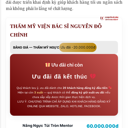
đãi được triển khai định kỳ giúp khách hàng tối ưu ngân sách
mà không phải lo lắng về chất lượng.
THẨM MỸ VIỆN BÁC SĨ NGUYỄN ĐỖ
CHỈNH
Ưu đãi -20.000.000đ
BẢNG GIÁ — THẨM MỸ NGỰC
Ưu đãi chỉ còn
Ưu đãi đã kết thúc
Quý khách lưu ý, ưu đãi dành cho
20 khách hàng đăng ký đầu tiên
Hiện tại còn
3 suất
— quý khách có thể
đăng ký giữ suất ưu đãi
nếu
chưa sắp xếp được thời gian thực hiện dịch vụ.
LƯU Ý: CHƯƠNG TRÌNH CHỈ ÁP DỤNG KHI KHÁCH HÀNG ĐĂNG KÝ
ONLINE QUA WEBSITE, ZALO, HOTLINE, FACEBOOK.
Nâng Ngực Túi Tròn Mentor
60.000.000đ