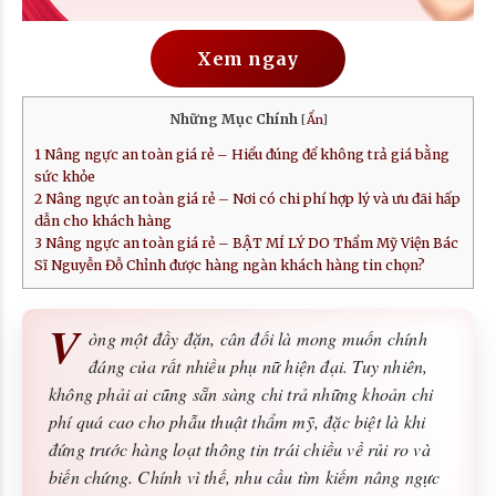
Xem ngay
Những Mục Chính
[
Ẩn
]
1
Nâng ngực an toàn giá rẻ – Hiểu đúng để không trả giá bằng
sức khỏe
2
Nâng ngực an toàn giá rẻ – Nơi có chi phí hợp lý và ưu đãi hấp
dẫn cho khách hàng
3
Nâng ngực an toàn giá rẻ – BẬT MÍ LÝ DO Thẩm Mỹ Viện Bác
Sĩ Nguyễn Đỗ Chỉnh được hàng ngàn khách hàng tin chọn?
V
òng một đầy đặn, cân đối là mong muốn chính
đáng của rất nhiều phụ nữ hiện đại. Tuy nhiên,
không phải ai cũng sẵn sàng chi trả những khoản chi
phí quá cao cho phẫu thuật thẩm mỹ, đặc biệt là khi
đứng trước hàng loạt thông tin trái chiều về rủi ro và
biến chứng. Chính vì thế, nhu cầu tìm kiếm nâng ngực