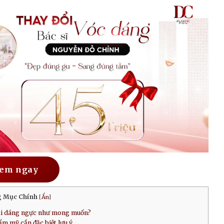
em ngay
 Mục Chính
[
Ẩn
]
lại dáng ngực như mong muốn?
m mỹ cần đặc biệt lưu ý