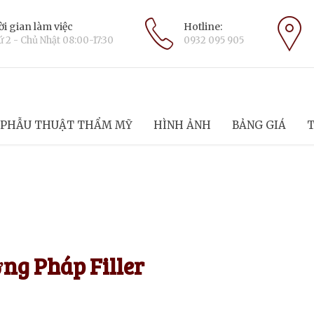
i gian làm việc
Hotline:
 2 - Chủ Nhật 08:00-17:30
0932 095 905
PHẪU THUẬT THẨM MỸ
HÌNH ẢNH
BẢNG GIÁ
T
g Pháp Filler