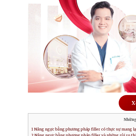
X
Những
1
Nâng ngực bằng phương pháp filler có thực sự mang 
2
Nâng ngực bằng phương pháp filler và những rủi ro thẩ