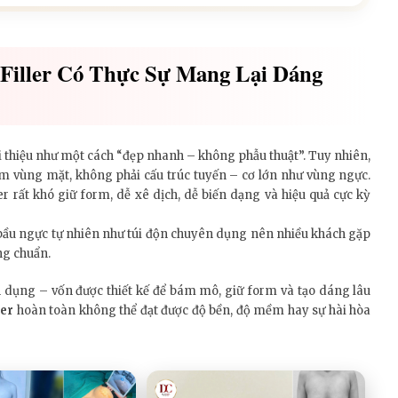
Filler Có Thực Sự Mang Lại Dáng
i thiệu như một cách “đẹp nhanh – không phẫu thuật”. Tuy nhiên,
mềm vùng mặt, không phải cấu trúc tuyến – cơ lớn như vùng ngực.
er rất khó giữ form, dễ xê dịch, dễ biến dạng và hiệu quả cực kỳ
 bầu ngực tự nhiên như túi độn chuyên dụng nên nhiều khách gặp
ng chuẩn.
 dụng – vốn được thiết kế để bám mô, giữ form và tạo dáng lâu
ler
hoàn toàn không thể đạt được độ bền, độ mềm hay sự hài hòa