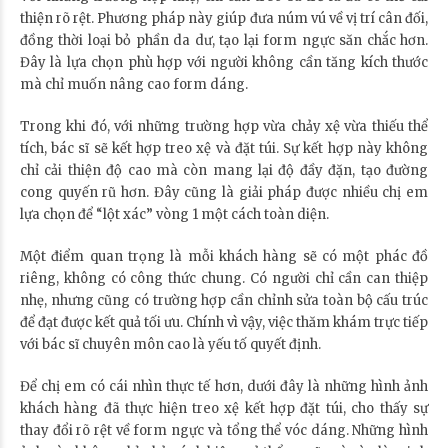
thiện rõ rệt. Phương pháp này giúp đưa núm vú về vị trí cân đối,
đồng thời loại bỏ phần da dư, tạo lại form ngực săn chắc hơn.
Đây là lựa chọn phù hợp với người không cần tăng kích thước
mà chỉ muốn nâng cao form dáng.
Trong khi đó, với những trường hợp vừa chảy xệ vừa thiếu thể
tích, bác sĩ sẽ kết hợp treo xệ và đặt túi. Sự kết hợp này không
chỉ cải thiện độ cao mà còn mang lại độ đầy đặn, tạo đường
cong quyến rũ hơn. Đây cũng là giải pháp được nhiều chị em
lựa chọn để “lột xác” vòng 1 một cách toàn diện.
Một điểm quan trọng là mỗi khách hàng sẽ có một phác đồ
riêng, không có công thức chung. Có người chỉ cần can thiệp
nhẹ, nhưng cũng có trường hợp cần chỉnh sửa toàn bộ cấu trúc
để đạt được kết quả tối ưu. Chính vì vậy, việc thăm khám trực tiếp
với bác sĩ chuyên môn cao là yếu tố quyết định.
Để chị em có cái nhìn thực tế hơn, dưới đây là những hình ảnh
khách hàng đã thực hiện treo xệ kết hợp đặt túi, cho thấy sự
thay đổi rõ rệt về form ngực và tổng thể vóc dáng. Những hình