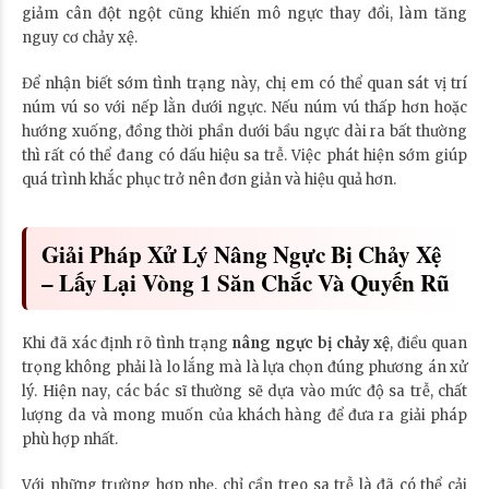
giảm cân đột ngột cũng khiến mô ngực thay đổi, làm tăng
nguy cơ chảy xệ.
Để nhận biết sớm tình trạng này, chị em có thể quan sát vị trí
núm vú so với nếp lằn dưới ngực. Nếu núm vú thấp hơn hoặc
hướng xuống, đồng thời phần dưới bầu ngực dài ra bất thường
thì rất có thể đang có dấu hiệu sa trễ. Việc phát hiện sớm giúp
quá trình khắc phục trở nên đơn giản và hiệu quả hơn.
Giải Pháp Xử Lý Nâng Ngực Bị Chảy Xệ
– Lấy Lại Vòng 1 Săn Chắc Và Quyến Rũ
Khi đã xác định rõ tình trạng
nâng ngực bị chảy xệ
, điều quan
trọng không phải là lo lắng mà là lựa chọn đúng phương án xử
lý. Hiện nay, các bác sĩ thường sẽ dựa vào mức độ sa trễ, chất
lượng da và mong muốn của khách hàng để đưa ra giải pháp
phù hợp nhất.
Với những trường hợp nhẹ, chỉ cần treo sa trễ là đã có thể cải