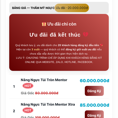
Ưu đãi -20.000.000đ
BẢNG GIÁ — THẨM MỸ NGỰC
Ưu đãi chỉ còn
Ưu đãi đã kết thúc
Quý khách lưu ý, ưu đãi dành cho
20 khách hàng đăng ký đầu tiên
Hiện tại còn
3 suất
— quý khách có thể
đăng ký giữ suất ưu đãi
nếu
chưa sắp xếp được thời gian thực hiện dịch vụ.
LƯU Ý: CHƯƠNG TRÌNH CHỈ ÁP DỤNG KHI KHÁCH HÀNG ĐĂNG KÝ
ONLINE QUA WEBSITE, ZALO, HOTLINE, FACEBOOK.
Nâng Ngực Túi Tròn Mentor
60.000.000đ
HOT
1
Đăng Ký
Giá Gốc
80.000.000đ
Nâng Ngực Túi Tròn Mentor Xtra
85.000.000đ
HOT
2
Đăng Ký
Giá Gốc
105.000.000đ