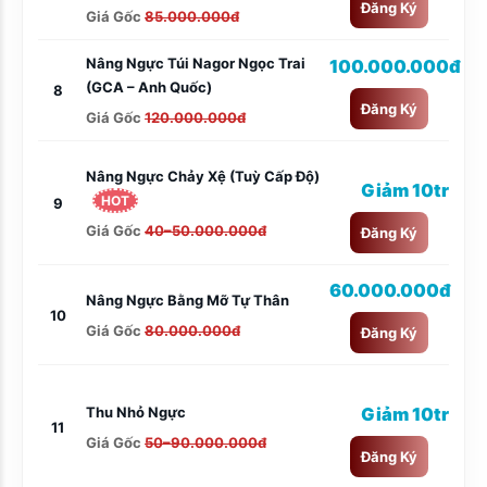
Đăng Ký
Giá Gốc
85.000.000đ
Nâng Ngực Túi Nagor Ngọc Trai
100.000.000đ
(GCA – Anh Quốc)
8
Đăng Ký
Giá Gốc
120.000.000đ
Nâng Ngực Chảy Xệ (tuỳ Cấp Độ)
Giảm 10tr
HOT
9
Giá Gốc
40–50.000.000đ
Đăng Ký
60.000.000đ
Nâng Ngực Bằng Mỡ Tự Thân
10
Giá Gốc
80.000.000đ
Đăng Ký
Thu Nhỏ Ngực
Giảm 10tr
11
Giá Gốc
50–90.000.000đ
Đăng Ký