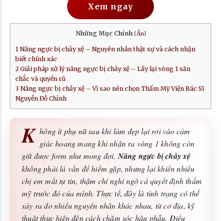
Xem ngay
Những Mục Chính
[
Ẩn
]
1
Nâng ngực bị chảy xệ – Nguyên nhân thật sự và cách nhận
biết chính xác
2
Giải pháp xử lý nâng ngực bị chảy xệ – Lấy lại vòng 1 săn
chắc và quyến rũ
3
Nâng ngực bị chảy xệ – Vì sao nên chọn Thẩm Mỹ Viện Bác Sĩ
Nguyễn Đỗ Chỉnh
K
hông ít phụ nữ sau khi làm đẹp lại rơi vào cảm
giác hoang mang khi nhận ra vòng 1 không còn
giữ được form như mong đợi.
Nâng ngực bị chảy xệ
không phải là vấn đề hiếm gặp, nhưng lại khiến nhiều
chị em mất tự tin, thậm chí nghi ngờ cả quyết định thẩm
mỹ trước đó của mình. Thực tế, đây là tình trạng có thể
xảy ra do nhiều nguyên nhân khác nhau, từ cơ địa, kỹ
thuật thực hiện đến cách chăm sóc hậu phẫu. Điều