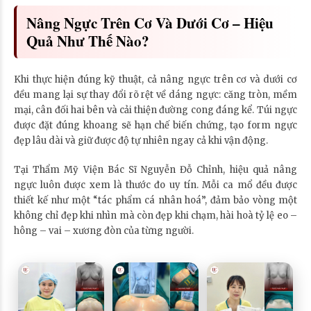
Nâng Ngực Trên Cơ Và Dưới Cơ – Hiệu
Quả Như Thế Nào?
Khi thực hiện đúng kỹ thuật, cả nâng ngực trên cơ và dưới cơ
đều mang lại sự thay đổi rõ rệt về dáng ngực: căng tròn, mềm
mại, cân đối hai bên và cải thiện đường cong đáng kể. Túi ngực
được đặt đúng khoang sẽ hạn chế biến chứng, tạo form ngực
đẹp lâu dài và giữ được độ tự nhiên ngay cả khi vận động.
Tại Thẩm Mỹ Viện Bác Sĩ Nguyễn Đỗ Chỉnh, hiệu quả nâng
ngực luôn được xem là thước đo uy tín. Mỗi ca mổ đều được
thiết kế như một “tác phẩm cá nhân hoá”, đảm bảo vòng một
không chỉ đẹp khi nhìn mà còn đẹp khi chạm, hài hoà tỷ lệ eo –
hông – vai – xương đòn của từng người.