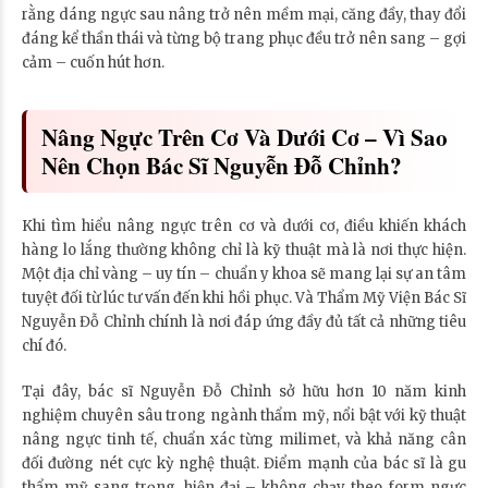
rằng dáng ngực sau nâng trở nên mềm mại, căng đầy, thay đổi
đáng kể thần thái và từng bộ trang phục đều trở nên sang – gợi
cảm – cuốn hút hơn.
Nâng Ngực Trên Cơ Và Dưới Cơ – Vì Sao
Nên Chọn Bác Sĩ Nguyễn Đỗ Chỉnh?
Khi tìm hiểu nâng ngực trên cơ và dưới cơ, điều khiến khách
hàng lo lắng thường không chỉ là kỹ thuật mà là nơi thực hiện.
Một địa chỉ vàng – uy tín – chuẩn y khoa sẽ mang lại sự an tâm
tuyệt đối từ lúc tư vấn đến khi hồi phục. Và Thẩm Mỹ Viện Bác Sĩ
Nguyễn Đỗ Chỉnh chính là nơi đáp ứng đầy đủ tất cả những tiêu
chí đó.
Tại đây, bác sĩ Nguyễn Đỗ Chỉnh sở hữu hơn 10 năm kinh
nghiệm chuyên sâu trong ngành thẩm mỹ, nổi bật với kỹ thuật
nâng ngực tinh tế, chuẩn xác từng milimet, và khả năng cân
đối đường nét cực kỳ nghệ thuật. Điểm mạnh của bác sĩ là gu
thẩm mỹ sang trọng, hiện đại – không chạy theo form ngực