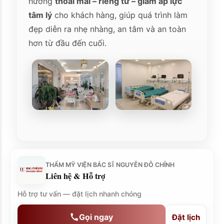
hướng
thoải mái – riêng tư – giảm áp lực
tâm lý
cho khách hàng, giúp quá trình làm
đẹp diễn ra nhẹ nhàng, an tâm và an toàn
hơn từ đầu đến cuối.
THẨM MỸ VIỆN BÁC SĨ NGUYỄN ĐỖ CHỈNH
Liên hệ & Hỗ trợ
Hỗ trợ tư vấn — đặt lịch nhanh chóng
Gọi ngay
Đặt lịch