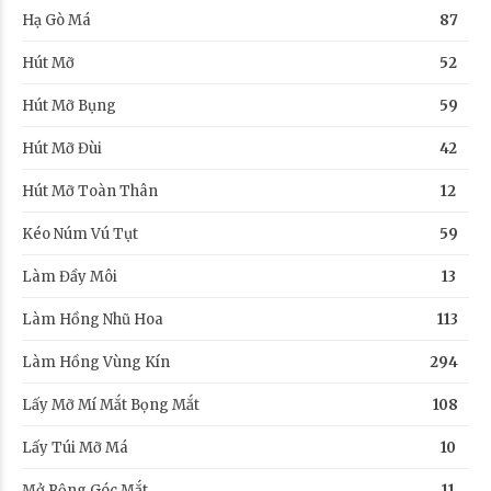
Hạ Gò Má
87
Hút Mỡ
52
Hút Mỡ Bụng
59
Hút Mỡ Đùi
42
Hút Mỡ Toàn Thân
12
Kéo Núm Vú Tụt
59
Làm Đầy Môi
13
Làm Hồng Nhũ Hoa
113
Làm Hồng Vùng Kín
294
Lấy Mỡ Mí Mắt Bọng Mắt
108
Lấy Túi Mỡ Má
10
Mở Rộng Góc Mắt
11