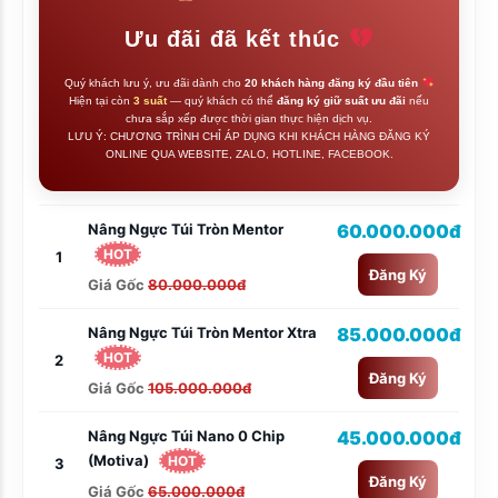
Ưu đãi đã kết thúc
Quý khách lưu ý, ưu đãi dành cho
20 khách hàng đăng ký đầu tiên
Hiện tại còn
3 suất
— quý khách có thể
đăng ký giữ suất ưu đãi
nếu
chưa sắp xếp được thời gian thực hiện dịch vụ.
LƯU Ý: CHƯƠNG TRÌNH CHỈ ÁP DỤNG KHI KHÁCH HÀNG ĐĂNG KÝ
ONLINE QUA WEBSITE, ZALO, HOTLINE, FACEBOOK.
Nâng Ngực Túi Tròn Mentor
60.000.000đ
HOT
1
Đăng Ký
Giá Gốc
80.000.000đ
Nâng Ngực Túi Tròn Mentor Xtra
85.000.000đ
HOT
2
Đăng Ký
Giá Gốc
105.000.000đ
Nâng Ngực Túi Nano 0 Chip
45.000.000đ
(Motiva)
HOT
3
Đăng Ký
Giá Gốc
65.000.000đ