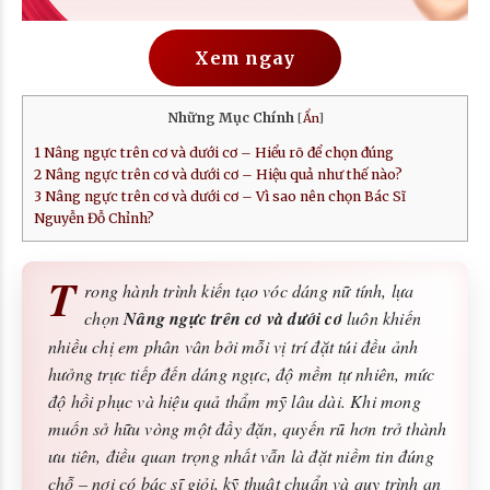
Xem ngay
Những Mục Chính
[
Ẩn
]
1
Nâng ngực trên cơ và dưới cơ – Hiểu rõ để chọn đúng
2
Nâng ngực trên cơ và dưới cơ – Hiệu quả như thế nào?
3
Nâng ngực trên cơ và dưới cơ – Vì sao nên chọn Bác Sĩ
Nguyễn Đỗ Chỉnh?
T
rong hành trình kiến tạo vóc dáng nữ tính, lựa
chọn
Nâng ngực trên cơ và dưới cơ
luôn khiến
nhiều chị em phân vân bởi mỗi vị trí đặt túi đều ảnh
hưởng trực tiếp đến dáng ngực, độ mềm tự nhiên, mức
độ hồi phục và hiệu quả thẩm mỹ lâu dài. Khi mong
muốn sở hữu vòng một đầy đặn, quyến rũ hơn trở thành
ưu tiên, điều quan trọng nhất vẫn là đặt niềm tin đúng
chỗ – nơi có bác sĩ giỏi, kỹ thuật chuẩn và quy trình an