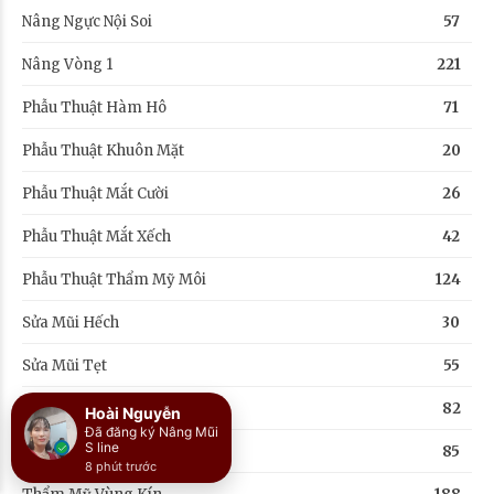
Nâng Ngực Nội Soi
57
Nâng Vòng 1
221
Phẫu Thuật Hàm Hô
71
Phẫu Thuật Khuôn Mặt
20
Phẫu Thuật Mắt Cười
26
Phẫu Thuật Mắt Xếch
42
Phẫu Thuật Thẩm Mỹ Môi
124
Sửa Mũi Hếch
30
Sửa Mũi Tẹt
55
Tạo Môi Trái Tim
82
Hoài Nguyễn
Đã đăng ký Nâng Mũi
S line
Thẩm Mỹ Mắt
85
8 phút trước