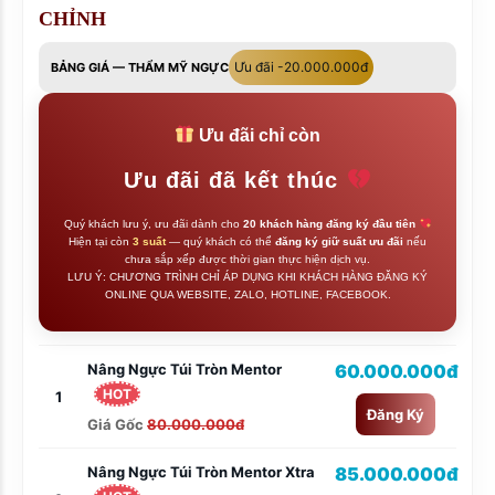
CHỈNH
Ưu đãi -20.000.000đ
BẢNG GIÁ — THẨM MỸ NGỰC
Ưu đãi chỉ còn
Ưu đãi đã kết thúc
Quý khách lưu ý, ưu đãi dành cho
20 khách hàng đăng ký đầu tiên
Hiện tại còn
3 suất
— quý khách có thể
đăng ký giữ suất ưu đãi
nếu
chưa sắp xếp được thời gian thực hiện dịch vụ.
LƯU Ý: CHƯƠNG TRÌNH CHỈ ÁP DỤNG KHI KHÁCH HÀNG ĐĂNG KÝ
ONLINE QUA WEBSITE, ZALO, HOTLINE, FACEBOOK.
Nâng Ngực Túi Tròn Mentor
60.000.000đ
HOT
1
Đăng Ký
Giá Gốc
80.000.000đ
Nâng Ngực Túi Tròn Mentor Xtra
85.000.000đ