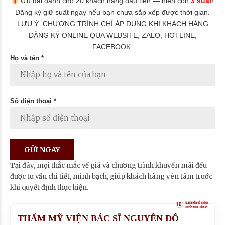
Ưu đãi dành cho 20 khách hàng đầu tiên — hiện còn
3 suất
!
Đăng ký giữ suất ngay nếu bạn chưa sắp xếp được thời gian.
LƯU Ý: CHƯƠNG TRÌNH CHỈ ÁP DỤNG KHI KHÁCH HÀNG
ĐĂNG KÝ ONLINE QUA WEBSITE, ZALO, HOTLINE,
FACEBOOK.
Họ và tên *
Số điện thoại *
Tại đây, mọi thắc mắc về giá và chương trình khuyến mãi đều
được tư vấn chi tiết, minh bạch, giúp khách hàng yên tâm trước
khi quyết định thực hiện.
THẨM MỸ VIỆN BÁC SĨ NGUYỄN ĐỖ