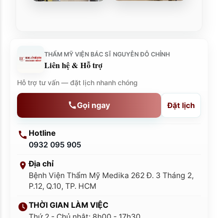
THẨM MỸ VIỆN BÁC SĨ NGUYỄN ĐỖ CHỈNH
Liên hệ & Hỗ trợ
Hỗ trợ tư vấn — đặt lịch nhanh chóng
Gọi ngay
Đặt lịch
Hotline
0932 095 905
Địa chỉ
Bệnh Viện Thẩm Mỹ Medika 262 Đ. 3 Tháng 2,
P.12, Q.10, TP. HCM
THỜI GIAN LÀM VIỆC
Thứ 2 - Chủ nhật: 8h00 - 17h30