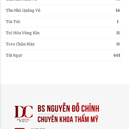
Thu Nhỏ Quầng Vú
16
Tin Tức
1
Trẻ Hóa Vùng Kín
31
Treo Chân Mày
33
Túi Ngực
601
Huyền Trang
Đăng ký Hút Mỡ
Bụng
25 phút trước