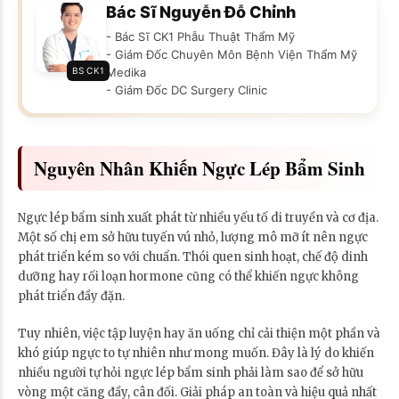
Bác Sĩ Nguyễn Đỗ Chỉnh
- Bác Sĩ CK1 Phẫu Thuật Thẩm Mỹ
- Giám Đốc Chuyên Môn Bệnh Viện Thẩm Mỹ
BS CK1
Medika
- Giám Đốc DC Surgery Clinic
Nguyên Nhân Khiến Ngực Lép Bẩm Sinh
Ngực lép bẩm sinh xuất phát từ nhiều yếu tố di truyền và cơ địa.
Một số chị em sở hữu tuyến vú nhỏ, lượng mô mỡ ít nên ngực
phát triển kém so với chuẩn. Thói quen sinh hoạt, chế độ dinh
dưỡng hay rối loạn hormone cũng có thể khiến ngực không
phát triển đầy đặn.
Tuy nhiên, việc tập luyện hay ăn uống chỉ cải thiện một phần và
khó giúp ngực to tự nhiên như mong muốn. Đây là lý do khiến
nhiều người tự hỏi ngực lép bẩm sinh phải làm sao để sở hữu
vòng một căng đầy, cân đối. Giải pháp an toàn và hiệu quả nhất