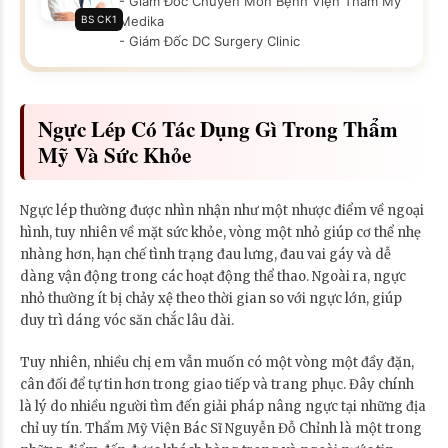
- Giám Đốc Chuyên Môn Bệnh Viện Thẩm Mỹ
BS CK1
Medika
- Giám Đốc DC Surgery Clinic
Ngực Lép Có Tác Dụng Gì Trong Thẩm
Mỹ Và Sức Khỏe
Ngực lép thường được nhìn nhận như một nhược điểm về ngoại
hình, tuy nhiên về mặt sức khỏe, vòng một nhỏ giúp cơ thể nhẹ
nhàng hơn, hạn chế tình trạng đau lưng, đau vai gáy và dễ
dàng vận động trong các hoạt động thể thao. Ngoài ra, ngực
nhỏ thường ít bị chảy xệ theo thời gian so với ngực lớn, giúp
duy trì dáng vóc săn chắc lâu dài.
Tuy nhiên, nhiều chị em vẫn muốn có một vòng một đầy đặn,
cân đối để tự tin hơn trong giao tiếp và trang phục. Đây chính
là lý do nhiều người tìm đến giải pháp nâng ngực tại những địa
chỉ uy tín. Thẩm Mỹ Viện Bác Sĩ Nguyễn Đỗ Chỉnh là một trong