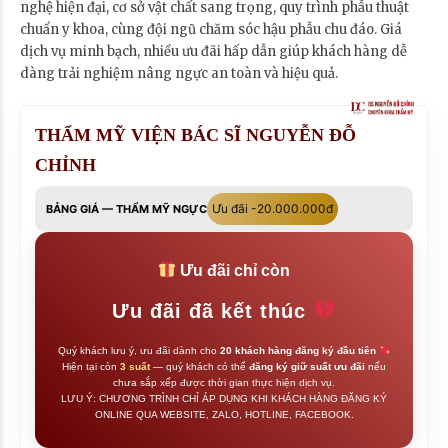
nghệ hiện đại, cơ sở vật chất sang trọng, quy trình phẫu thuật
chuẩn y khoa, cùng đội ngũ chăm sóc hậu phẫu chu đáo. Giá
dịch vụ minh bạch, nhiều ưu đãi hấp dẫn giúp khách hàng dễ
dàng trải nghiệm nâng ngực an toàn và hiệu quả.
THẨM MỸ VIỆN BÁC SĨ NGUYỄN ĐỖ
CHỈNH
Ưu đãi -20.000.000đ
BẢNG GIÁ — THẨM MỸ NGỰC
Ưu đãi chỉ còn
Ưu đãi đã kết thúc
Quý khách lưu ý, ưu đãi dành cho
20 khách hàng đăng ký đầu tiên
Hiện tại còn
3 suất
— quý khách có thể
đăng ký giữ suất ưu đãi
nếu
chưa sắp xếp được thời gian thực hiện dịch vụ.
LƯU Ý: CHƯƠNG TRÌNH CHỈ ÁP DỤNG KHI KHÁCH HÀNG ĐĂNG KÝ
ONLINE QUA WEBSITE, ZALO, HOTLINE, FACEBOOK.