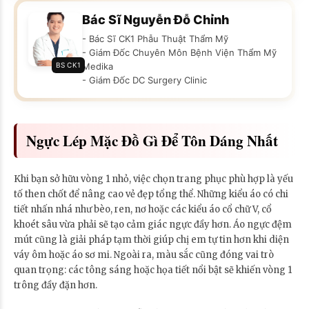
Bác Sĩ Nguyễn Đỗ Chỉnh
- Bác Sĩ CK1 Phẫu Thuật Thẩm Mỹ
- Giám Đốc Chuyên Môn Bệnh Viện Thẩm Mỹ
BS CK1
Medika
- Giám Đốc DC Surgery Clinic
Ngực Lép Mặc Đồ Gì Để Tôn Dáng Nhất
Khi bạn sở hữu vòng 1 nhỏ, việc chọn trang phục phù hợp là yếu
tố then chốt để nâng cao vẻ đẹp tổng thể. Những kiểu áo có chi
tiết nhấn nhá như bèo, ren, nơ hoặc các kiểu áo cổ chữ V, cổ
khoét sâu vừa phải sẽ tạo cảm giác ngực đầy hơn. Áo ngực đệm
mút cũng là giải pháp tạm thời giúp chị em tự tin hơn khi diện
váy ôm hoặc áo sơ mi. Ngoài ra, màu sắc cũng đóng vai trò
quan trọng: các tông sáng hoặc họa tiết nổi bật sẽ khiến vòng 1
trông đầy đặn hơn.