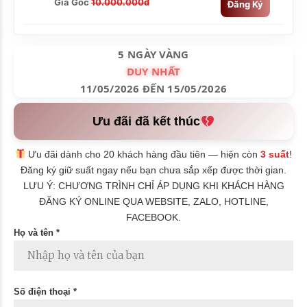
Giá Gốc
10.000.000đ
Đăng Ký
5 NGÀY VÀNG
DUY NHẤT
11/05/2026 ĐẾN 15/05/2026
Ưu đãi đã kết thúc
Ưu đãi dành cho 20 khách hàng đầu tiên — hiện còn
3 suất
!
Đăng ký giữ suất ngay nếu bạn chưa sắp xếp được thời gian.
LƯU Ý: CHƯƠNG TRÌNH CHỈ ÁP DỤNG KHI KHÁCH HÀNG
ĐĂNG KÝ ONLINE QUA WEBSITE, ZALO, HOTLINE,
FACEBOOK.
Họ và tên *
Số điện thoại *