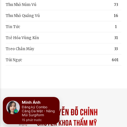
Thu Nhỏ Núm Vú
73
Thu Nhỏ Quầng Vú
16
Tin Tức
1
Trẻ Hóa Vùng Kín
31
Treo Chân Mày
33
Túi Ngực
601
Minh Ánh
Đăng ký Combo
Căng Da Mặt - Nâng
Mũi Surgiform
15 phút trước