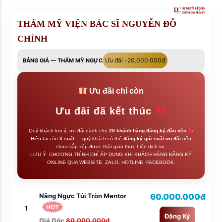
THẨM MỸ VIỆN BÁC SĨ NGUYỄN ĐỖ
CHỈNH
Ưu đãi -20.000.000đ
BẢNG GIÁ — THẨM MỸ NGỰC
Ưu đãi chỉ còn
Ưu đãi đã kết thúc
Quý khách lưu ý, ưu đãi dành cho
20 khách hàng đăng ký đầu tiên
Hiện tại còn
3 suất
— quý khách có thể
đăng ký giữ suất ưu đãi
nếu
chưa sắp xếp được thời gian thực hiện dịch vụ.
LƯU Ý: CHƯƠNG TRÌNH CHỈ ÁP DỤNG KHI KHÁCH HÀNG ĐĂNG KÝ
ONLINE QUA WEBSITE, ZALO, HOTLINE, FACEBOOK.
Nâng Ngực Túi Tròn Mentor
60.000.000đ
HOT
1
Đăng Ký
Giá Gốc
80.000.000đ