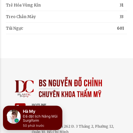
Trẻ Hóa Vùng Kín
31
Treo Chân Mày
33
Túi Ngực
601
HOTLINE
Hà My
0932 095 905
Đã đặt lịch Nâng Mũi
ĐỊA CHỈ
Surgiform
50 phút trước
Bệnh Viện Medika 262 Đ. 3 Tháng 2, Phường 12,
Quận 10, Hồ Chí Minh