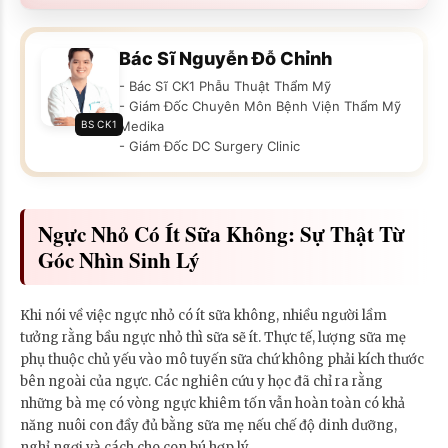
Bác Sĩ Nguyễn Đỗ Chỉnh
- Bác Sĩ CK1 Phẫu Thuật Thẩm Mỹ
- Giám Đốc Chuyên Môn Bệnh Viện Thẩm Mỹ
BS CK1
Medika
- Giám Đốc DC Surgery Clinic
Ngực Nhỏ Có Ít Sữa Không: Sự Thật Từ
Góc Nhìn Sinh Lý
Khi nói về việc ngực nhỏ có ít sữa không, nhiều người lầm
tưởng rằng bầu ngực nhỏ thì sữa sẽ ít. Thực tế, lượng sữa mẹ
phụ thuộc chủ yếu vào mô tuyến sữa chứ không phải kích thước
bên ngoài của ngực. Các nghiên cứu y học đã chỉ ra rằng
những bà mẹ có vòng ngực khiêm tốn vẫn hoàn toàn có khả
năng nuôi con đầy đủ bằng sữa mẹ nếu chế độ dinh dưỡng,
nghỉ ngơi và cách cho con bú hợp lý.