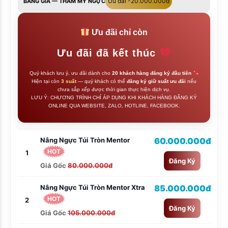
Ưu đãi -20.000.000đ
BẢNG GIÁ — THẨM MỸ NGỰC
Ưu đãi chỉ còn
Ưu đãi đã kết thúc
Quý khách lưu ý, ưu đãi dành cho
20 khách hàng đăng ký đầu tiên
Hiện tại còn
3 suất
— quý khách có thể
đăng ký giữ suất ưu đãi
nếu
chưa sắp xếp được thời gian thực hiện dịch vụ.
LƯU Ý: CHƯƠNG TRÌNH CHỈ ÁP DỤNG KHI KHÁCH HÀNG ĐĂNG KÝ
ONLINE QUA WEBSITE, ZALO, HOTLINE, FACEBOOK.
Nâng Ngực Túi Tròn Mentor
60.000.000đ
HOT
1
Đăng Ký
Giá Gốc
80.000.000đ
Nâng Ngực Túi Tròn Mentor Xtra
85.000.000đ
HOT
2
Đăng Ký
Giá Gốc
105.000.000đ