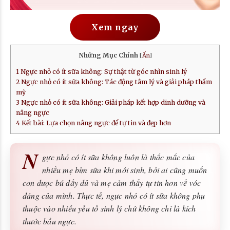
Xem ngay
Những Mục Chính
[
Ẩn
]
1
Ngực nhỏ có ít sữa không: Sự thật từ góc nhìn sinh lý
2
Ngực nhỏ có ít sữa không: Tác động tâm lý và giải pháp thẩm
mỹ
3
Ngực nhỏ có ít sữa không: Giải pháp kết hợp dinh dưỡng và
nâng ngực
4
Kết bài: Lựa chọn nâng ngực để tự tin và đẹp hơn
N
gực nhỏ có ít sữa không luôn là thắc mắc của
nhiều mẹ bỉm sữa khi mới sinh, bởi ai cũng muốn
con được bú đầy đủ và mẹ cảm thấy tự tin hơn về vóc
dáng của mình. Thực tế, ngực nhỏ có ít sữa không phụ
thuộc vào nhiều yếu tố sinh lý chứ không chỉ là kích
thước bầu ngực.