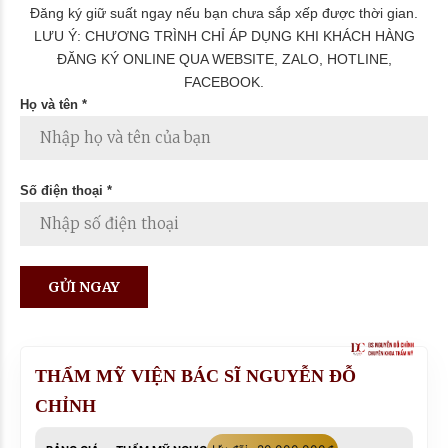
Đăng ký giữ suất ngay nếu bạn chưa sắp xếp được thời gian.
LƯU Ý: CHƯƠNG TRÌNH CHỈ ÁP DỤNG KHI KHÁCH HÀNG
ĐĂNG KÝ ONLINE QUA WEBSITE, ZALO, HOTLINE,
FACEBOOK.
Họ và tên *
Số điện thoại *
THẨM MỸ VIỆN BÁC SĨ NGUYỄN ĐỖ
CHỈNH