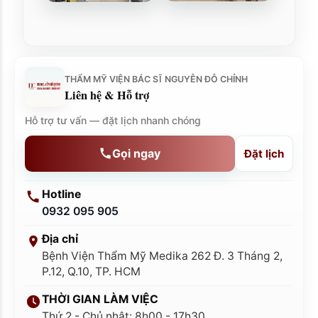
THẨM MỸ VIỆN BÁC SĨ NGUYỄN ĐỖ CHỈNH
Liên hệ & Hỗ trợ
Hỗ trợ tư vấn — đặt lịch nhanh chóng
Gọi ngay
Đặt lịch
Hotline
0932 095 905
Địa chỉ
Bệnh Viện Thẩm Mỹ Medika 262 Đ. 3 Tháng 2,
P.12, Q.10, TP. HCM
THỜI GIAN LÀM VIỆC
Thứ 2 - Chủ nhật: 8h00 - 17h30