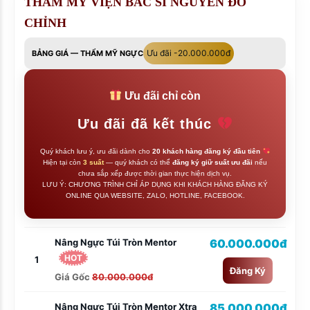
THẨM MỸ VIỆN BÁC SĨ NGUYỄN ĐỖ
CHỈNH
Ưu đãi -20.000.000đ
BẢNG GIÁ — THẨM MỸ NGỰC
Ưu đãi chỉ còn
Ưu đãi đã kết thúc
Quý khách lưu ý, ưu đãi dành cho
20 khách hàng đăng ký đầu tiên
Hiện tại còn
3 suất
— quý khách có thể
đăng ký giữ suất ưu đãi
nếu
chưa sắp xếp được thời gian thực hiện dịch vụ.
LƯU Ý: CHƯƠNG TRÌNH CHỈ ÁP DỤNG KHI KHÁCH HÀNG ĐĂNG KÝ
ONLINE QUA WEBSITE, ZALO, HOTLINE, FACEBOOK.
Nâng Ngực Túi Tròn Mentor
60.000.000đ
HOT
1
Đăng Ký
Giá Gốc
80.000.000đ
Nâng Ngực Túi Tròn Mentor Xtra
85.000.000đ