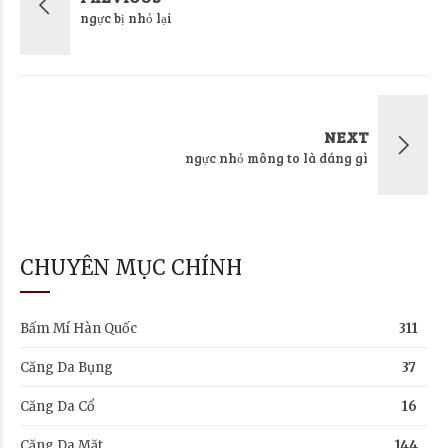
ngực bị nhỏ lại
NEXT
ngực nhỏ mông to là dáng gì
CHUYÊN MỤC CHÍNH
Bấm Mí Hàn Quốc
311
Căng Da Bụng
37
Căng Da Cổ
16
Căng Da Mặt
144