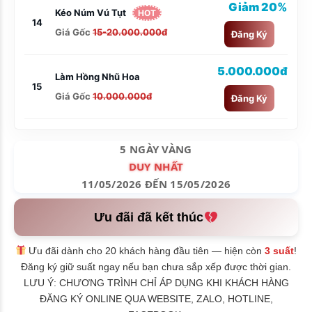
Giảm 20%
Kéo Núm Vú Tụt
HOT
14
Giá Gốc
15-20.000.000đ
Đăng Ký
5.000.000đ
Làm Hồng Nhũ Hoa
15
Giá Gốc
10.000.000đ
Đăng Ký
5 NGÀY VÀNG
DUY NHẤT
11/05/2026 ĐẾN 15/05/2026
Ưu đãi đã kết thúc
Ưu đãi dành cho 20 khách hàng đầu tiên — hiện còn
3 suất
!
Đăng ký giữ suất ngay nếu bạn chưa sắp xếp được thời gian.
LƯU Ý: CHƯƠNG TRÌNH CHỈ ÁP DỤNG KHI KHÁCH HÀNG
ĐĂNG KÝ ONLINE QUA WEBSITE, ZALO, HOTLINE,