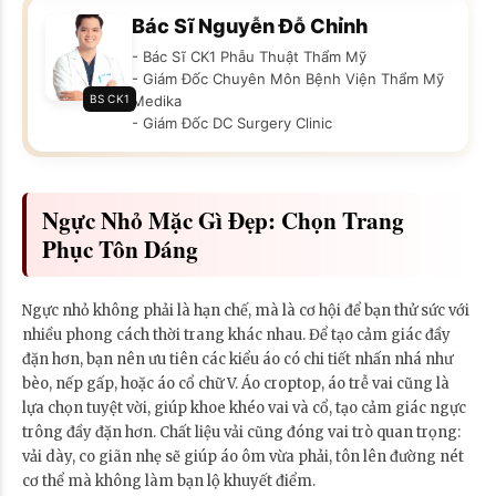
Bác Sĩ Nguyễn Đỗ Chỉnh
- Bác Sĩ CK1 Phẫu Thuật Thẩm Mỹ
- Giám Đốc Chuyên Môn Bệnh Viện Thẩm Mỹ
BS CK1
Medika
- Giám Đốc DC Surgery Clinic
Ngực Nhỏ Mặc Gì Đẹp: Chọn Trang
Phục Tôn Dáng
Ngực nhỏ không phải là hạn chế, mà là cơ hội để bạn thử sức với
nhiều phong cách thời trang khác nhau. Để tạo cảm giác đầy
đặn hơn, bạn nên ưu tiên các kiểu áo có chi tiết nhấn nhá như
bèo, nếp gấp, hoặc áo cổ chữ V. Áo croptop, áo trễ vai cũng là
lựa chọn tuyệt vời, giúp khoe khéo vai và cổ, tạo cảm giác ngực
trông đầy đặn hơn. Chất liệu vải cũng đóng vai trò quan trọng:
vải dày, co giãn nhẹ sẽ giúp áo ôm vừa phải, tôn lên đường nét
cơ thể mà không làm bạn lộ khuyết điểm.