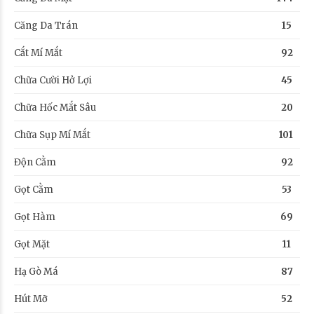
Căng Da Trán
15
Cắt Mí Mắt
92
Chữa Cười Hở Lợi
45
Chữa Hốc Mắt Sâu
20
Chữa Sụp Mí Mắt
101
Độn Cằm
92
Gọt Cằm
53
Gọt Hàm
69
Gọt Mặt
11
Hạ Gò Má
87
Hút Mỡ
52