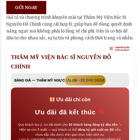
Giá cả và chương trình khuyến mãi tại Thẩm Mỹ Viện Bác Sĩ
Nguyễn Đỗ Chỉnh cũng rất hợp lý, giúp bạn dễ dàng quyết định
nâng ngực mà không phải lo lắng về chi phí. Đây là cơ hội để
đầu tư cho nhan sắc, sự tự tin và phong cách thời trang cá nhân.
THẨM MỸ VIỆN BÁC SĨ NGUYỄN ĐỖ
CHỈNH
Ưu đãi -20.000.000đ
BẢNG GIÁ — THẨM MỸ NGỰC
Ưu đãi chỉ còn
Ưu đãi đã kết thúc
Quý khách lưu ý, ưu đãi dành cho
20 khách hàng đăng ký đầu tiên
Hiện tại còn
3 suất
— quý khách có thể
đăng ký giữ suất ưu đãi
nếu
chưa sắp xếp được thời gian thực hiện dịch vụ.
LƯU Ý: CHƯƠNG TRÌNH CHỈ ÁP DỤNG KHI KHÁCH HÀNG ĐĂNG KÝ