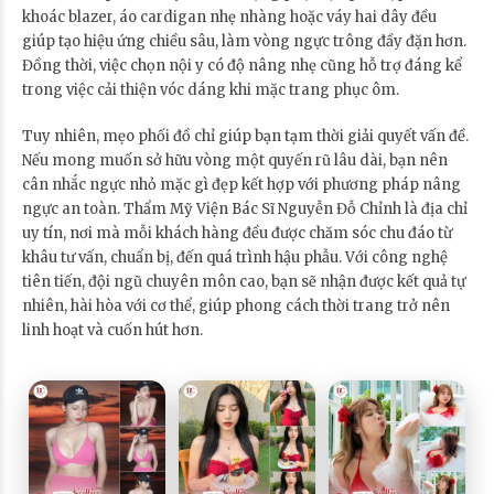
khoác blazer, áo cardigan nhẹ nhàng hoặc váy hai dây đều
giúp tạo hiệu ứng chiều sâu, làm vòng ngực trông đầy đặn hơn.
Đồng thời, việc chọn nội y có độ nâng nhẹ cũng hỗ trợ đáng kể
trong việc cải thiện vóc dáng khi mặc trang phục ôm.
Tuy nhiên, mẹo phối đồ chỉ giúp bạn tạm thời giải quyết vấn đề.
Nếu mong muốn sở hữu vòng một quyến rũ lâu dài, bạn nên
cân nhắc ngực nhỏ mặc gì đẹp kết hợp với phương pháp nâng
ngực an toàn. Thẩm Mỹ Viện Bác Sĩ Nguyễn Đỗ Chỉnh là địa chỉ
uy tín, nơi mà mỗi khách hàng đều được chăm sóc chu đáo từ
khâu tư vấn, chuẩn bị, đến quá trình hậu phẫu. Với công nghệ
tiên tiến, đội ngũ chuyên môn cao, bạn sẽ nhận được kết quả tự
nhiên, hài hòa với cơ thể, giúp phong cách thời trang trở nên
linh hoạt và cuốn hút hơn.