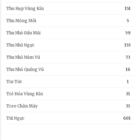
Thu Hẹp Vùng Kín
151
Thu Mỏng Môi
5
Thu Nhỏ Đầu Mũi
59
Thu Nhỏ Ngực
153
Thu Nhỏ Núm Vú
73
Thu Nhỏ Quầng Vú
16
Tin Tức
1
Trẻ Hóa Vùng Kín
31
Treo Chân Mày
33
Huyền Trang
Túi Ngực
601
Đăng ký Hút Mỡ
Bụng
25 phút trước