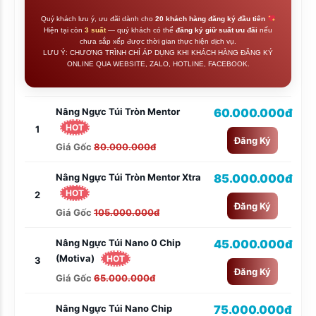
Quý khách lưu ý, ưu đãi dành cho
20 khách hàng đăng ký đầu tiên
Hiện tại còn
3 suất
— quý khách có thể
đăng ký giữ suất ưu đãi
nếu
chưa sắp xếp được thời gian thực hiện dịch vụ.
LƯU Ý: CHƯƠNG TRÌNH CHỈ ÁP DỤNG KHI KHÁCH HÀNG ĐĂNG KÝ
ONLINE QUA WEBSITE, ZALO, HOTLINE, FACEBOOK.
Nâng Ngực Túi Tròn Mentor
60.000.000đ
HOT
1
Đăng Ký
Giá Gốc
80.000.000đ
Nâng Ngực Túi Tròn Mentor Xtra
85.000.000đ
HOT
2
Đăng Ký
Giá Gốc
105.000.000đ
Nâng Ngực Túi Nano 0 Chip
45.000.000đ
(Motiva)
HOT
3
Đăng Ký
Giá Gốc
65.000.000đ
Nâng Ngực Túi Nano Chip
75.000.000đ