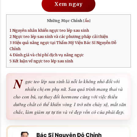
Xem ngay
Những Mục Chính
[
Ẩn
]
1
Nguyên nhân khiến ngực teo lép sau sinh
2
Ngực teo lép sau sinh và các phương pháp cải thiện
3
Hiệu quả nâng ngực tại Thẩm Mỹ Viện Bác Sĩ Nguyễn Đỗ
Chỉnh
4
Đánh giá và chi phí dịch vụ nâng ngực
5
Kết luận về ngực teo lép sau sinh
N
gực teo lép sau sinh là nỗi lo không nhỏ đối với
nhiều chị em phụ nữ. Sau quá trình mang thai và
cho con bú, sự thay đổi hormone cùng với việc thiếu
dưỡng chất có thể khiến vòng 1 trở nên chảy xệ, mất săn
chắc, làm giảm sự tự tin và vẻ đẹp vốn có của phái đẹp.
Bác Sĩ Nguyễn Đỗ Chỉnh