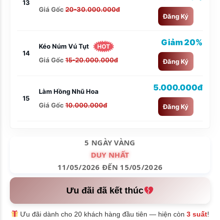
13
Giá Gốc
20-30.000.000đ
Đăng Ký
Giảm 20%
Kéo Núm Vú Tụt
HOT
14
Giá Gốc
15-20.000.000đ
Đăng Ký
5.000.000đ
Làm Hồng Nhũ Hoa
15
Giá Gốc
10.000.000đ
Đăng Ký
5 NGÀY VÀNG
DUY NHẤT
11/05/2026 ĐẾN 15/05/2026
Ưu đãi đã kết thúc
Ưu đãi dành cho 20 khách hàng đầu tiên — hiện còn
3 suất
!