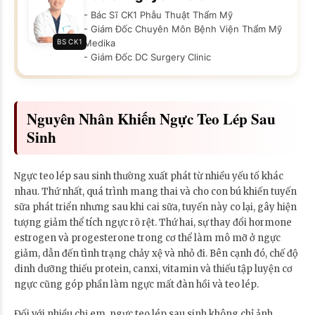
- Bác Sĩ CK1 Phẫu Thuật Thẩm Mỹ
- Giám Đốc Chuyên Môn Bệnh Viện Thẩm Mỹ
BS CK1
Medika
- Giám Đốc DC Surgery Clinic
Nguyên Nhân Khiến Ngực Teo Lép Sau
Sinh
Ngực teo lép sau sinh thường xuất phát từ nhiều yếu tố khác
nhau. Thứ nhất, quá trình mang thai và cho con bú khiến tuyến
sữa phát triển nhưng sau khi cai sữa, tuyến này co lại, gây hiện
tượng giảm thể tích ngực rõ rệt. Thứ hai, sự thay đổi hormone
estrogen và progesterone trong cơ thể làm mô mỡ ở ngực
giảm, dẫn đến tình trạng chảy xệ và nhỏ đi. Bên cạnh đó, chế độ
dinh dưỡng thiếu protein, canxi, vitamin và thiếu tập luyện cơ
ngực cũng góp phần làm ngực mất đàn hồi và teo lép.
Đối với nhiều chị em, ngực teo lép sau sinh không chỉ ảnh