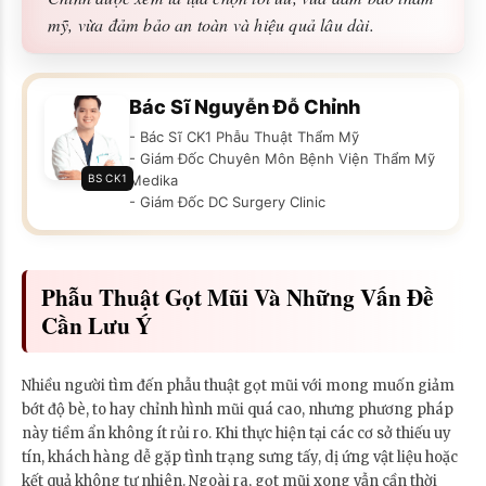
mỹ, vừa đảm bảo an toàn và hiệu quả lâu dài.
Bác Sĩ Nguyễn Đỗ Chỉnh
- Bác Sĩ CK1 Phẫu Thuật Thẩm Mỹ
- Giám Đốc Chuyên Môn Bệnh Viện Thẩm Mỹ
BS CK1
Medika
- Giám Đốc DC Surgery Clinic
Phẫu Thuật Gọt Mũi Và Những Vấn Đề
Cần Lưu Ý
Nhiều người tìm đến phẫu thuật gọt mũi với mong muốn giảm
bớt độ bè, to hay chỉnh hình mũi quá cao, nhưng phương pháp
này tiềm ẩn không ít rủi ro. Khi thực hiện tại các cơ sở thiếu uy
tín, khách hàng dễ gặp tình trạng sưng tấy, dị ứng vật liệu hoặc
kết quả không tự nhiên. Ngoài ra, gọt mũi xong vẫn cần thời