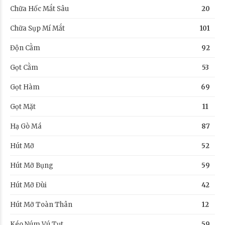
Chữa Hốc Mắt Sâu
20
Chữa Sụp Mí Mắt
101
Độn Cằm
92
Gọt Cằm
53
Gọt Hàm
69
Gọt Mặt
11
Hạ Gò Má
87
Hút Mỡ
52
Hút Mỡ Bụng
59
Hút Mỡ Đùi
42
Hút Mỡ Toàn Thân
12
Kéo Núm Vú Tụt
59