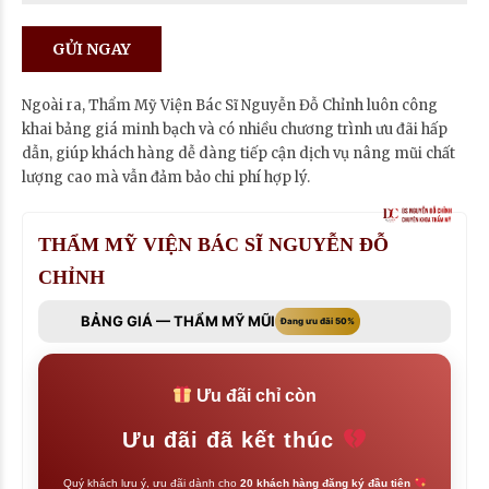
Ngoài ra, Thẩm Mỹ Viện Bác Sĩ Nguyễn Đỗ Chỉnh luôn công
khai bảng giá minh bạch và có nhiều chương trình ưu đãi hấp
dẫn, giúp khách hàng dễ dàng tiếp cận dịch vụ nâng mũi chất
lượng cao mà vẫn đảm bảo chi phí hợp lý.
THẨM MỸ VIỆN BÁC SĨ NGUYỄN ĐỖ
CHỈNH
BẢNG GIÁ — THẨM MỸ MŨI
Đang ưu đãi 50%
Ưu đãi chỉ còn
Ưu đãi đã kết thúc
Quý khách lưu ý, ưu đãi dành cho
20 khách hàng đăng ký đầu tiên