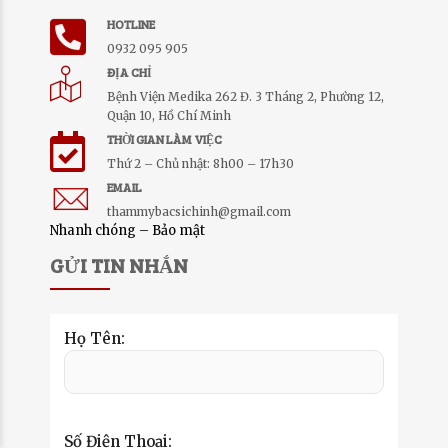
HOTLINE
0932 095 905
ĐỊA CHỈ
Bệnh Viện Medika 262 Đ. 3 Tháng 2, Phường 12,
Quận 10, Hồ Chí Minh
THỜI GIAN LÀM VIỆC
Thứ 2 – Chủ nhật: 8h00 – 17h30
EMAIL
thammybacsichinh@gmail.com
Nhanh chóng – Bảo mật
GỬI TIN NHẮN
Họ Tên:
Số Điện Thoại: