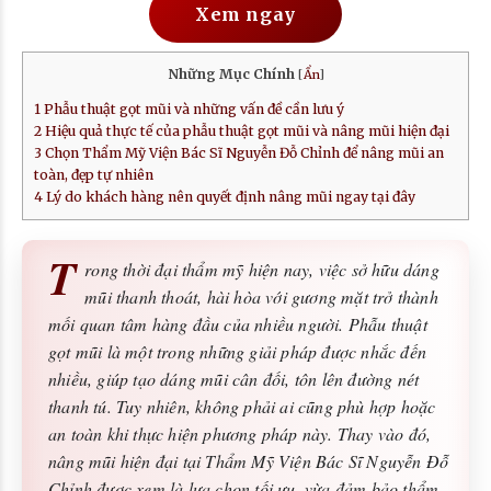
Xem ngay
Những Mục Chính
[
Ẩn
]
1
Phẫu thuật gọt mũi và những vấn đề cần lưu ý
2
Hiệu quả thực tế của phẫu thuật gọt mũi và nâng mũi hiện đại
3
Chọn Thẩm Mỹ Viện Bác Sĩ Nguyễn Đỗ Chỉnh để nâng mũi an
toàn, đẹp tự nhiên
4
Lý do khách hàng nên quyết định nâng mũi ngay tại đây
T
rong thời đại thẩm mỹ hiện nay, việc sở hữu dáng
mũi thanh thoát, hài hòa với gương mặt trở thành
mối quan tâm hàng đầu của nhiều người. Phẫu thuật
gọt mũi là một trong những giải pháp được nhắc đến
nhiều, giúp tạo dáng mũi cân đối, tôn lên đường nét
thanh tú. Tuy nhiên, không phải ai cũng phù hợp hoặc
an toàn khi thực hiện phương pháp này. Thay vào đó,
nâng mũi hiện đại tại Thẩm Mỹ Viện Bác Sĩ Nguyễn Đỗ
Chỉnh được xem là lựa chọn tối ưu, vừa đảm bảo thẩm