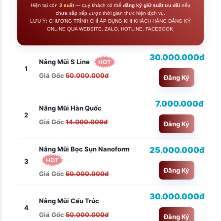
Hiện tại còn
3 suất
— quý khách có thể
đăng ký giữ suất ưu đãi
nếu
chưa sắp xếp được thời gian thực hiện dịch vụ.
LƯU Ý: CHƯƠNG TRÌNH CHỈ ÁP DỤNG KHI KHÁCH HÀNG ĐĂNG KÝ
ONLINE QUA WEBSITE, ZALO, HOTLINE, FACEBOOK.
30.000.000đ
Nâng Mũi S Line
HOT
1
Giá Gốc
50.000.000đ
Đăng Ký
7.000.000đ
Nâng Mũi Hàn Quốc
2
Giá Gốc
14.000.000đ
Đăng Ký
25.000.000đ
Nâng Mũi Bọc Sụn Nanoform
HOT
3
Đăng Ký
Giá Gốc
50.000.000đ
30.000.000đ
Nâng Mũi Cấu Trúc
4
Giá Gốc
50.000.000đ
Đăng Ký