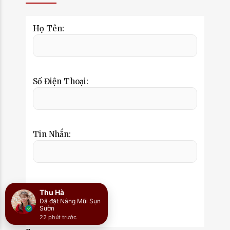
Họ Tên:
Số Điện Thoại:
Tin Nhắn: