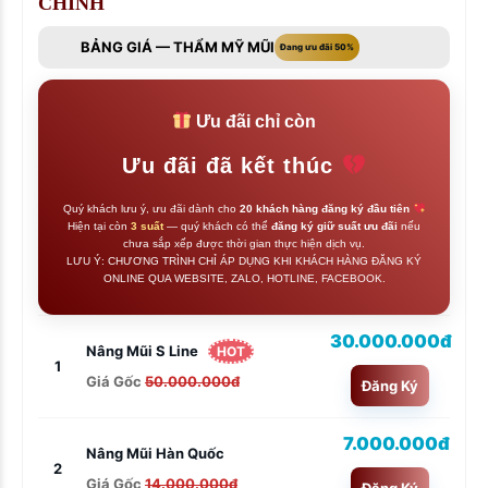
CHỈNH
BẢNG GIÁ — THẨM MỸ MŨI
Đang ưu đãi 50%
Ưu đãi chỉ còn
Ưu đãi đã kết thúc
Quý khách lưu ý, ưu đãi dành cho
20 khách hàng đăng ký đầu tiên
Hiện tại còn
3 suất
— quý khách có thể
đăng ký giữ suất ưu đãi
nếu
chưa sắp xếp được thời gian thực hiện dịch vụ.
LƯU Ý: CHƯƠNG TRÌNH CHỈ ÁP DỤNG KHI KHÁCH HÀNG ĐĂNG KÝ
ONLINE QUA WEBSITE, ZALO, HOTLINE, FACEBOOK.
30.000.000đ
Nâng Mũi S Line
HOT
1
Giá Gốc
50.000.000đ
Đăng Ký
7.000.000đ
Nâng Mũi Hàn Quốc
2
Giá Gốc
14.000.000đ
Đăng Ký