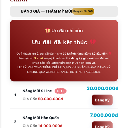
BẢNG GIÁ — THẨM MỸ MŨI
Đang ưu đãi 50%
Ưu đãi chỉ còn
Ưu đãi đã kết thúc
Quý khách lưu ý, ưu đãi dành cho
20 khách hàng đăng ký đầu tiên
Hiện tại còn
3 suất
— quý khách có thể
đăng ký giữ suất ưu đãi
nếu
chưa sắp xếp được thời gian thực hiện dịch vụ.
LƯU Ý: CHƯƠNG TRÌNH CHỈ ÁP DỤNG KHI KHÁCH HÀNG ĐĂNG KÝ
ONLINE QUA WEBSITE, ZALO, HOTLINE, FACEBOOK.
30.000.000đ
Nâng Mũi S Line
HOT
1
Giá Gốc
50.000.000đ
Đăng Ký
7.000.000đ
Nâng Mũi Hàn Quốc
2
Giá Gốc
14.000.000đ
Đăng Ký