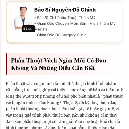
Bác Sĩ Nguyễn Đỗ Chỉnh
- Bác Sĩ CK1 Phẫu Thuật Thẩm Mỹ
- Giám Đốc Chuyên Môn Bệnh Viện Thẩm Mỹ
BS CK1
Medika
- Giám Đốc DC Surgery Clinic
Phẫu Thuật Vách Ngăn Mũi Có Đau
Không Và Những Điều Cần Biết
Phẫu thuật vách ngăn mũi là một thủ thuật chỉnh hình nhằm
cân bằng trục mũi, giúp cải thiện chức năng hô hấp và thẩm mỹ
tổng thể. Một trong những câu hỏi phổ biến nhất là *phẫu thuật
vách ngăn mũi có đau không*. Thực tế, với kỹ thuật hiện đại,
phẫu thuật thường được thực hiện dưới gây tê hoặc gây mê, vì
vậy trong quá trình phẫu thuật, bạn gần như không cảm thấy
đau. Sau phẫu thuật, một số cảm giác đau nhẹ hoặc khó chịu là
bình thường, nhưng sẽ được kiểm soát bằng thuốc giảm đau