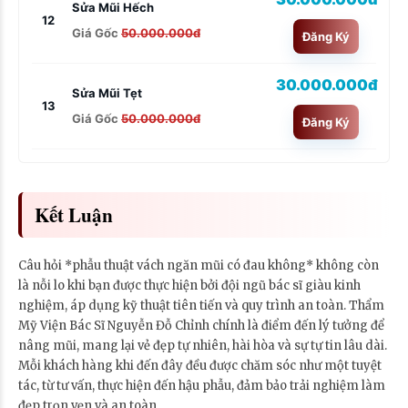
Sửa Mũi Hếch
12
Giá Gốc
50.000.000đ
Đăng Ký
30.000.000đ
Sửa Mũi Tẹt
13
Giá Gốc
50.000.000đ
Đăng Ký
Kết Luận
Câu hỏi *phẫu thuật vách ngăn mũi có đau không* không còn
là nỗi lo khi bạn được thực hiện bởi đội ngũ bác sĩ giàu kinh
nghiệm, áp dụng kỹ thuật tiên tiến và quy trình an toàn. Thẩm
Mỹ Viện Bác Sĩ Nguyễn Đỗ Chỉnh chính là điểm đến lý tưởng để
nâng mũi, mang lại vẻ đẹp tự nhiên, hài hòa và sự tự tin lâu dài.
Mỗi khách hàng khi đến đây đều được chăm sóc như một tuyệt
tác, từ tư vấn, thực hiện đến hậu phẫu, đảm bảo trải nghiệm làm
đẹp trọn vẹn và an toàn.