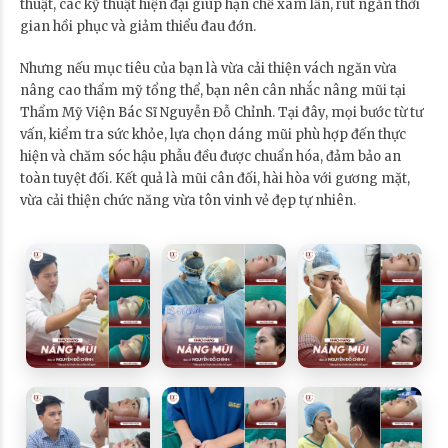
thuật, các kỹ thuật hiện đại giúp hạn chế xâm lấn, rút ngắn thời
gian hồi phục và giảm thiểu đau đớn.
Nhưng nếu mục tiêu của bạn là vừa cải thiện vách ngăn vừa
nâng cao thẩm mỹ tổng thể, bạn nên cân nhắc nâng mũi tại
Thẩm Mỹ Viện Bác Sĩ Nguyễn Đỗ Chỉnh. Tại đây, mọi bước từ tư
vấn, kiểm tra sức khỏe, lựa chọn dáng mũi phù hợp đến thực
hiện và chăm sóc hậu phẫu đều được chuẩn hóa, đảm bảo an
toàn tuyệt đối. Kết quả là mũi cân đối, hài hòa với gương mặt,
vừa cải thiện chức năng vừa tôn vinh vẻ đẹp tự nhiên.