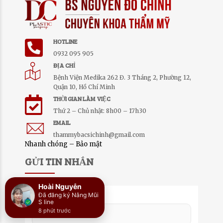
HOTLINE
0932 095 905
ĐỊA CHỈ
Bệnh Viện Medika 262 Đ. 3 Tháng 2, Phường 12,
Quận 10, Hồ Chí Minh
THỜI GIAN LÀM VIỆC
Thứ 2 – Chủ nhật: 8h00 – 17h30
EMAIL
thammybacsichinh@gmail.com
Nhanh chóng – Bảo mật
GỬI TIN NHẮN
Hoài Nguyễn
Đã đăng ký Nâng Mũi
Họ Tên:
S line
8 phút trước