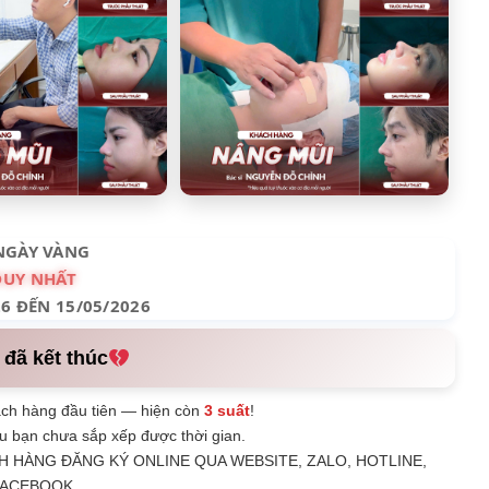
NGÀY VÀNG
DUY NHẤT
26 ĐẾN 15/05/2026
 đã kết thúc
ch hàng đầu tiên — hiện còn
3 suất
!
u bạn chưa sắp xếp được thời gian.
H HÀNG ĐĂNG KÝ ONLINE QUA WEBSITE, ZALO, HOTLINE,
ACEBOOK.