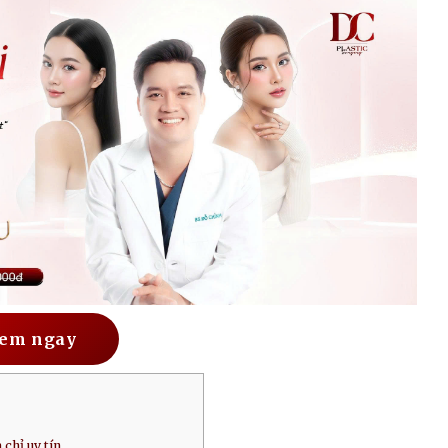
em ngay
 chỉ uy tín