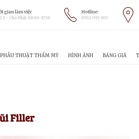
i gian làm việc
Hotline:
 2 - Chủ Nhật 08:00-17:30
0932 095 905
PHẪU THUẬT THẨM MỸ
HÌNH ẢNH
BẢNG GIÁ
T
 Filler