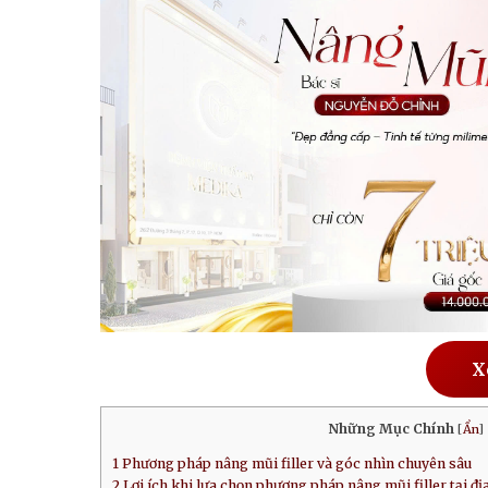
X
Những Mục Chính
[
Ẩn
]
1
Phương pháp nâng mũi filler và góc nhìn chuyên sâu
2
Lợi ích khi lựa chọn phương pháp nâng mũi filler tại địa