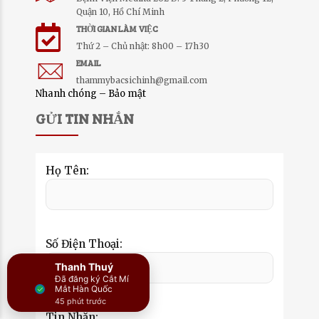
Quận 10, Hồ Chí Minh
THỜI GIAN LÀM VIỆC
Thứ 2 – Chủ nhật: 8h00 – 17h30
EMAIL
thammybacsichinh@gmail.com
Nhanh chóng – Bảo mật
GỬI TIN NHẮN
Họ Tên:
Số Điện Thoại:
Thanh Thuý
Đã đăng ký Cắt Mí
Mắt Hàn Quốc
45 phút trước
Tin Nhắn: