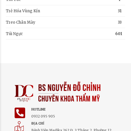
Trẻ Hóa Vùng Kín
31
Treo Chân Mày
33
Túi Ngực
601
HOTLINE
0932 095 905
ĐỊA CHỈ
Bệnh Viện Medika 262 Đ. 3 Tháng 2, Phường 12,