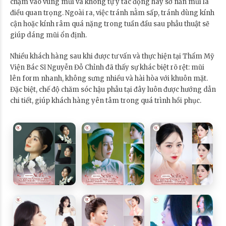
chạm vào vùng mũi và không tự ý tác động hay sờ nắn mũi là
điều quan trọng. Ngoài ra, việc tránh nằm sấp, tránh dùng kính
cận hoặc kính râm quá nặng trong tuần đầu sau phẫu thuật sẽ
giúp dáng mũi ổn định.
Nhiều khách hàng sau khi được tư vấn và thực hiện tại Thẩm Mỹ
Viện Bác Sĩ Nguyễn Đỗ Chỉnh đã thấy sự khác biệt rõ rệt: mũi
lên form nhanh, không sưng nhiều và hài hòa với khuôn mặt.
Đặc biệt, chế độ chăm sóc hậu phẫu tại đây luôn được hướng dẫn
chi tiết, giúp khách hàng yên tâm trong quá trình hồi phục.