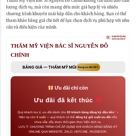
Thẩm Mỹ Viện Bác Sĩ Nguyễn Đỗ Chỉnh không chỉ đảm bảo chất
lượng dịch vụ, mà còn mang đến mức giá hợp lý và nhiều
chương trình khuyến mãi hấp dẫn cho khách hàng. Bạn có thể
tham khảo bảng giá chi tiết để lựa chọn dịch vụ phù hợp với nhu
cầu và điều kiện của mình.
THẨM MỸ VIỆN BÁC SĨ NGUYỄN ĐỖ
CHỈNH
BẢNG GIÁ — THẨM MỸ MŨI
Đang ưu đãi 50%
Ưu đãi chỉ còn
Ưu đãi đã kết thúc
Quý khách lưu ý, ưu đãi dành cho
20 khách hàng đăng ký đầu tiên
Hiện tại còn
3 suất
— quý khách có thể
đăng ký giữ suất ưu đãi
nếu
chưa sắp xếp được thời gian thực hiện dịch vụ.
LƯU Ý: CHƯƠNG TRÌNH CHỈ ÁP DỤNG KHI KHÁCH HÀNG ĐĂNG KÝ
ONLINE QUA WEBSITE, ZALO, HOTLINE, FACEBOOK.