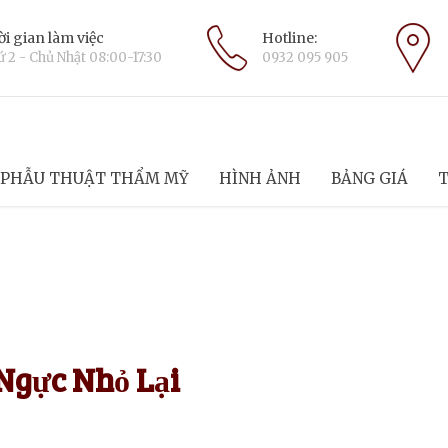
i gian làm việc
Hotline:
 2 - Chủ Nhật 08:00-17:30
0932 095 905
PHẪU THUẬT THẨM MỸ
HÌNH ẢNH
BẢNG GIÁ
T
Ngực Nhỏ Lại