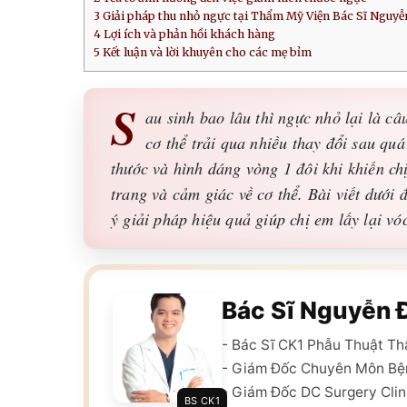
3
Giải pháp thu nhỏ ngực tại Thẩm Mỹ Viện Bác Sĩ Nguyễ
4
Lợi ích và phản hồi khách hàng
5
Kết luận và lời khuyên cho các mẹ bỉm
S
au sinh bao lâu thì ngực nhỏ lại là c
cơ thể trải qua nhiều thay đổi sau quá
thước và hình dáng vòng 1 đôi khi khiến ch
trang và cảm giác về cơ thể. Bài viết dưới đ
ý giải pháp hiệu quả giúp chị em lấy lại vó
Bác Sĩ Nguyễn 
- Bác Sĩ CK1 Phẫu Thuật T
- Giám Đốc Chuyên Môn Bệ
- Giám Đốc DC Surgery Clin
BS CK1