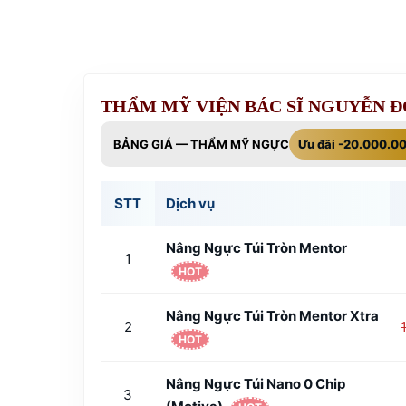
THẨM MỸ VIỆN BÁC SĨ NGUYỄN 
BẢNG GIÁ — THẨM MỸ NGỰC
Ưu đãi -20.000.0
STT
Dịch vụ
Nâng Ngực Túi Tròn Mentor
1
HOT
Nâng Ngực Túi Tròn Mentor Xtra
2
HOT
Nâng Ngực Túi Nano 0 Chip
3