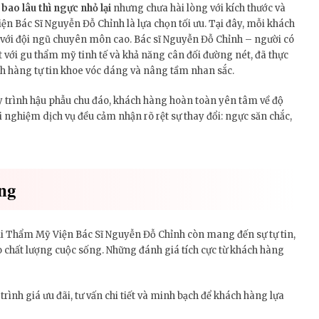
 bao lâu thì ngực nhỏ lại
nhưng chưa hài lòng với kích thước và
ện Bác Sĩ Nguyễn Đỗ Chỉnh là lựa chọn tối ưu. Tại đây, mỗi khách
 với đội ngũ chuyên môn cao. Bác sĩ Nguyễn Đỗ Chỉnh – người có
với gu thẩm mỹ tinh tế và khả năng cân đối đường nét, đã thực
h hàng tự tin khoe vóc dáng và nâng tầm nhan sắc.
quy trình hậu phẫu chu đáo, khách hàng hoàn toàn yên tâm về độ
ải nghiệm dịch vụ đều cảm nhận rõ rệt sự thay đổi: ngực săn chắc,
ng
tại Thẩm Mỹ Viện Bác Sĩ Nguyễn Đỗ Chỉnh còn mang đến sự tự tin,
 chất lượng cuộc sống. Những đánh giá tích cực từ khách hàng
ình giá ưu đãi, tư vấn chi tiết và minh bạch để khách hàng lựa