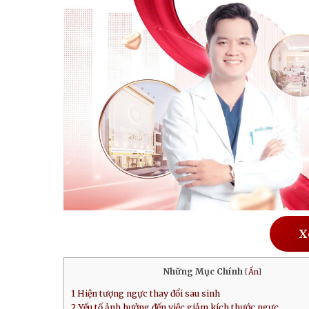
X
Những Mục Chính
[
Ẩn
]
1
Hiện tượng ngực thay đổi sau sinh
2
Yếu tố ảnh hưởng đến việc giảm kích thước ngực