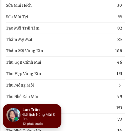
Sửa Mũi Hếch
30
Sửa Mũi Tẹt
55
Tạo Môi Trái Tim
82
Thẩm Mỹ Mắt
85
Thẩm Mỹ Vùng Kín
188
Thu Gọn Cánh Mũi
46
Thu Hẹp Vùng Kín
151
Thu Mỏng Môi
5
Thu Nhỏ Đầu Mũi
59
Thu Nhỏ Ngực
153
Thu Nhỏ Núm Vú
73
Thu Nhỏ Quầng Vú
16