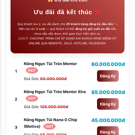
Ưu đãi đã kết thúc
Quý khách lưu ý, ưu đãi dành cho
20 khách hàng đăng ký đầu tiên
Hiện tại còn
3 suất
— quý khách có thể
đăng ký giữ suất ưu đãi
nếu
chưa sắp xếp được thời gian thực hiện dịch vụ.
LƯU Ý: CHƯƠNG TRÌNH CHỈ ÁP DỤNG KHI KHÁCH HÀNG ĐĂNG KÝ
ONLINE QUA WEBSITE, ZALO, HOTLINE, FACEBOOK.
Nâng Ngực Túi Tròn Mentor
60.000.000đ
HOT
1
Đăng Ký
Giá Gốc
80.000.000đ
Nâng Ngực Túi Tròn Mentor Xtra
85.000.000đ
HOT
2
Đăng Ký
Giá Gốc
105.000.000đ
Nâng Ngực Túi Nano 0 Chip
45.000.000đ
(Motiva)
HOT
3
Đăng Ký
Giá Gốc
65.000.000đ