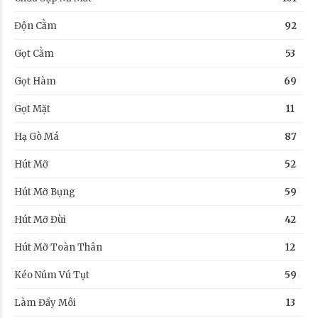
Độn Cằm
92
Gọt Cằm
53
Gọt Hàm
69
Gọt Mặt
11
Hạ Gò Má
87
Hút Mỡ
52
Hút Mỡ Bụng
59
Hút Mỡ Đùi
42
Hút Mỡ Toàn Thân
12
Kéo Núm Vú Tụt
59
Làm Đầy Môi
13