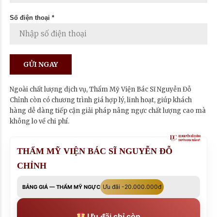
Số điện thoại *
Ngoài chất lượng dịch vụ, Thẩm Mỹ Viện Bác Sĩ Nguyễn Đỗ
Chỉnh còn có chương trình giá hợp lý, linh hoạt, giúp khách
hàng dễ dàng tiếp cận giải pháp nâng ngực chất lượng cao mà
không lo về chi phí.
THẨM MỸ VIỆN BÁC SĨ NGUYỄN ĐỖ
CHỈNH
Ưu đãi -20.000.000đ
BẢNG GIÁ — THẨM MỸ NGỰC
Ưu đãi chỉ còn