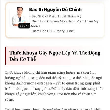
Bác Sĩ Nguyễn Đỗ Chỉnh
- Bác Sĩ CK1 Phẫu Thuật Thẩm Mỹ
- Giám Đốc Chuyên Môn Bệnh Viện Thẩm Mỹ
BS CK1
Medika
- Giám Đốc DC Surgery Clinic
Thức Khuya Gây Ngực Lép Và Tác Động
Đến Cơ Thể
Thức khuya không chỉ làm giảm năng lượng, mà còn ảnh
hưởng nghiêm trọng đến nội tiết tố trong cơ thể. Khi giấc ngủ
không đủ, hormone estrogen – yếu tố quan trọng giúp phát
triển mô ngực – bị suy giảm. Điều này dẫn đến tình trạng thức
khuya gây ngực lép, khiến vòng 1 trở nên nhỏ và thiếu sức
sống.
Ngoài hormone, việc thiếu ngủ còn làm giảm sự trao đổi chất,