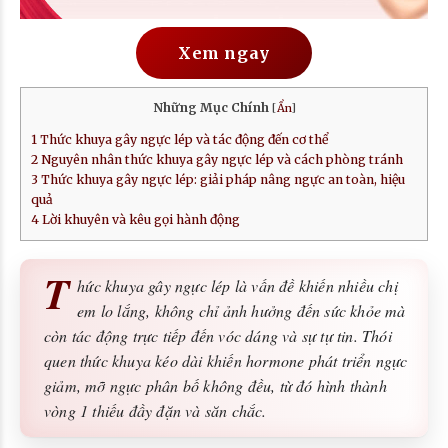
Xem ngay
Những Mục Chính
[
Ẩn
]
1
Thức khuya gây ngực lép và tác động đến cơ thể
2
Nguyên nhân thức khuya gây ngực lép và cách phòng tránh
3
Thức khuya gây ngực lép: giải pháp nâng ngực an toàn, hiệu
quả
4
Lời khuyên và kêu gọi hành động
T
hức khuya gây ngực lép là vấn đề khiến nhiều chị
em lo lắng, không chỉ ảnh hưởng đến sức khỏe mà
còn tác động trực tiếp đến vóc dáng và sự tự tin. Thói
quen thức khuya kéo dài khiến hormone phát triển ngực
giảm, mỡ ngực phân bố không đều, từ đó hình thành
vòng 1 thiếu đầy đặn và săn chắc.