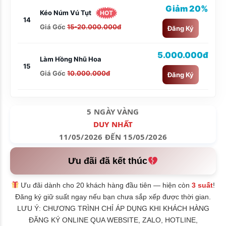
Giảm 20%
Kéo Núm Vú Tụt
HOT
14
Giá Gốc
15-20.000.000đ
Đăng Ký
5.000.000đ
Làm Hồng Nhũ Hoa
15
Giá Gốc
10.000.000đ
Đăng Ký
5 NGÀY VÀNG
DUY NHẤT
11/05/2026 ĐẾN 15/05/2026
Ưu đãi đã kết thúc
Ưu đãi dành cho 20 khách hàng đầu tiên — hiện còn
3 suất
!
Đăng ký giữ suất ngay nếu bạn chưa sắp xếp được thời gian.
LƯU Ý: CHƯƠNG TRÌNH CHỈ ÁP DỤNG KHI KHÁCH HÀNG
ĐĂNG KÝ ONLINE QUA WEBSITE, ZALO, HOTLINE,