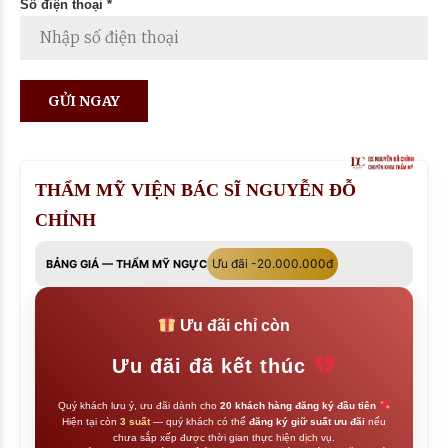
Số điện thoại *
THẨM MỸ VIỆN BÁC SĨ NGUYỄN ĐỖ
CHỈNH
Ưu đãi -20.000.000đ
BẢNG GIÁ — THẨM MỸ NGỰC
Ưu đãi chỉ còn
Ưu đãi đã kết thúc
Quý khách lưu ý, ưu đãi dành cho
20 khách hàng đăng ký đầu tiên
Hiện tại còn
3 suất
— quý khách có thể
đăng ký giữ suất ưu đãi
nếu
chưa sắp xếp được thời gian thực hiện dịch vụ.