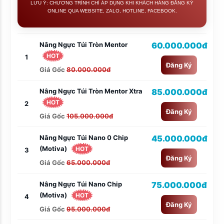
LƯU Ý: CHƯƠNG TRÌNH CHỈ ÁP DỤNG KHI KHÁCH HÀNG ĐĂNG KÝ
ONLINE QUA WEBSITE, ZALO, HOTLINE, FACEBOOK.
Nâng Ngực Túi Tròn Mentor
60.000.000đ
HOT
1
Đăng Ký
Giá Gốc
80.000.000đ
Nâng Ngực Túi Tròn Mentor Xtra
85.000.000đ
HOT
2
Đăng Ký
Giá Gốc
105.000.000đ
Nâng Ngực Túi Nano 0 Chip
45.000.000đ
(Motiva)
HOT
3
Đăng Ký
Giá Gốc
65.000.000đ
Nâng Ngực Túi Nano Chip
75.000.000đ
(Motiva)
HOT
4
Đăng Ký
Giá Gốc
95.000.000đ