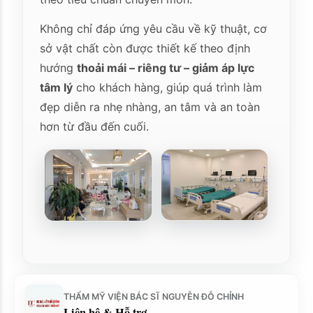
Không chỉ đáp ứng yêu cầu về kỹ thuật, cơ
sở vật chất còn được thiết kế theo định
hướng
thoải mái – riêng tư – giảm áp lực
tâm lý
cho khách hàng, giúp quá trình làm
đẹp diễn ra nhẹ nhàng, an tâm và an toàn
hơn từ đầu đến cuối.
THẨM MỸ VIỆN BÁC SĨ NGUYỄN ĐỖ CHỈNH
Liên hệ & Hỗ trợ