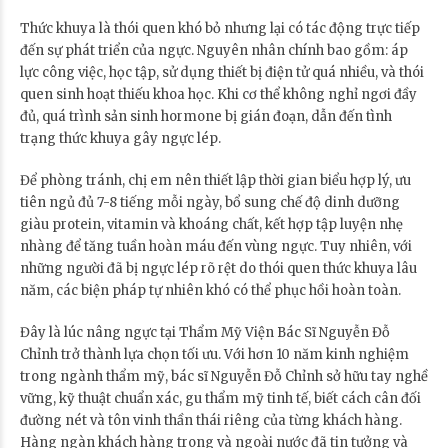
Thức khuya là thói quen khó bỏ nhưng lại có tác động trực tiếp
đến sự phát triển của ngực. Nguyên nhân chính bao gồm: áp
lực công việc, học tập, sử dụng thiết bị điện tử quá nhiều, và thói
quen sinh hoạt thiếu khoa học. Khi cơ thể không nghỉ ngơi đầy
đủ, quá trình sản sinh hormone bị gián đoạn, dẫn đến tình
trạng thức khuya gây ngực lép.
Để phòng tránh, chị em nên thiết lập thời gian biểu hợp lý, ưu
tiên ngủ đủ 7-8 tiếng mỗi ngày, bổ sung chế độ dinh dưỡng
giàu protein, vitamin và khoáng chất, kết hợp tập luyện nhẹ
nhàng để tăng tuần hoàn máu đến vùng ngực. Tuy nhiên, với
những người đã bị ngực lép rõ rệt do thói quen thức khuya lâu
năm, các biện pháp tự nhiên khó có thể phục hồi hoàn toàn.
Đây là lúc nâng ngực tại Thẩm Mỹ Viện Bác Sĩ Nguyễn Đỗ
Chỉnh trở thành lựa chọn tối ưu. Với hơn 10 năm kinh nghiệm
trong ngành thẩm mỹ, bác sĩ Nguyễn Đỗ Chỉnh sở hữu tay nghề
vững, kỹ thuật chuẩn xác, gu thẩm mỹ tinh tế, biết cách cân đối
đường nét và tôn vinh thần thái riêng của từng khách hàng.
Hàng ngàn khách hàng trong và ngoài nước đã tin tưởng và