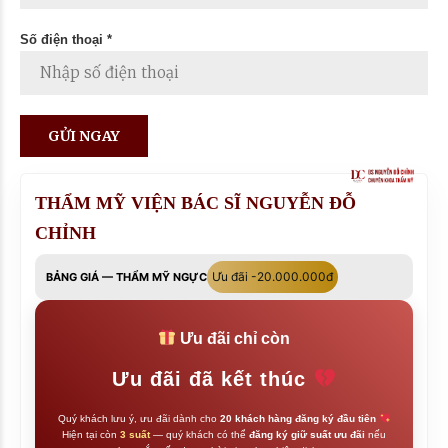
Số điện thoại *
THẨM MỸ VIỆN BÁC SĨ NGUYỄN ĐỖ
CHỈNH
Ưu đãi -20.000.000đ
BẢNG GIÁ — THẨM MỸ NGỰC
Ưu đãi chỉ còn
Ưu đãi đã kết thúc
Quý khách lưu ý, ưu đãi dành cho
20 khách hàng đăng ký đầu tiên
Hiện tại còn
3 suất
— quý khách có thể
đăng ký giữ suất ưu đãi
nếu