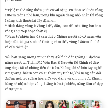
* Tỷ lệ cơ thể tổng thể: Người có vai rộng, eo thon sẽ khiến vòng
1 86cm trông nhỏ hơn, trong khi người dáng nhỏ nhắn thì vòng
1 cùng kích thước lại đầy đặn hơn.
* Hình dáng vòng 1: Vòng 1 đầy đặn, tròn đều sẽ trông lớn hơn
vòng 1 hơi xẹp hoặc chảy xệ.
* Ngực tự nhiên hay đã can thiệp: Những người có cơ ngực yếu
hoặc đã trải qua sinh nở thường cảm thấy vòng 1 86cm là nhỏ
và cần cải thiện.
Nếu bạn đang mong muốn thay đổi hình dáng vòng 1, dịch vụ
nâng ngực tại Thẩm Mỹ Viện Bác Sĩ Nguyễn Đỗ Chỉnh sẽ đáp
ứng được tất cả những tiêu chí trên. Không chỉ sở hữu tay nghề
vững vàng, bác sĩ còn có gu thẩm mỹ tinh tế, khả năng cân đối
đường nét, tạo sự hài hòa giữa vóc dáng và khuôn ngực. Khách
hàng sẽ nhận được vòng 1 căng tròn, tự nhiên, nâng tầm vẻ đẹp
và sự tự tin.