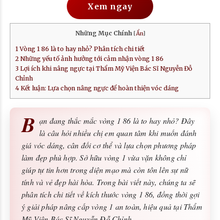
Xem ngay
Những Mục Chính
[
Ẩn
]
1
Vòng 1 86 là to hay nhỏ? Phân tích chi tiết
2
Những yếu tố ảnh hưởng tới cảm nhận vòng 1 86
3
Lợi ích khi nâng ngực tại Thẩm Mỹ Viện Bác Sĩ Nguyễn Đỗ
Chỉnh
4
Kết luận: Lựa chọn nâng ngực để hoàn thiện vóc dáng
B
ạn đang thắc mắc vòng 1 86 là to hay nhỏ? Đây
là câu hỏi nhiều chị em quan tâm khi muốn đánh
giá vóc dáng, cân đối cơ thể và lựa chọn phương pháp
làm đẹp phù hợp. Sở hữu vòng 1 vừa vặn không chỉ
giúp tự tin hơn trong diện mạo mà còn tôn lên sự nữ
tính và vẻ đẹp hài hòa. Trong bài viết này, chúng ta sẽ
phân tích chi tiết về kích thước vòng 1 86, đồng thời gợi
ý giải pháp nâng cấp vòng 1 an toàn, hiệu quả tại Thẩm
Mỹ Viện Bác Sĩ Nguyễn Đỗ Chỉnh.