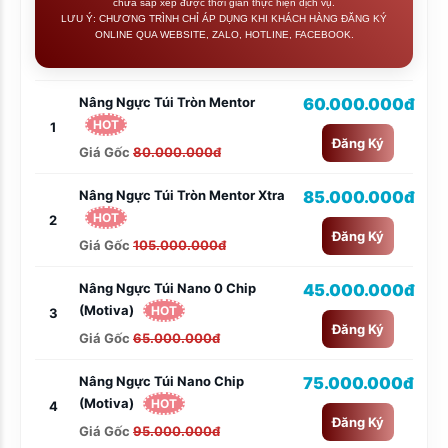
chưa sắp xếp được thời gian thực hiện dịch vụ.
LƯU Ý: CHƯƠNG TRÌNH CHỈ ÁP DỤNG KHI KHÁCH HÀNG ĐĂNG KÝ
ONLINE QUA WEBSITE, ZALO, HOTLINE, FACEBOOK.
Nâng Ngực Túi Tròn Mentor
60.000.000đ
HOT
1
Đăng Ký
Giá Gốc
80.000.000đ
Nâng Ngực Túi Tròn Mentor Xtra
85.000.000đ
HOT
2
Đăng Ký
Giá Gốc
105.000.000đ
Nâng Ngực Túi Nano 0 Chip
45.000.000đ
(Motiva)
HOT
3
Đăng Ký
Giá Gốc
65.000.000đ
Nâng Ngực Túi Nano Chip
75.000.000đ
(Motiva)
HOT
4
Đăng Ký
Giá Gốc
95.000.000đ