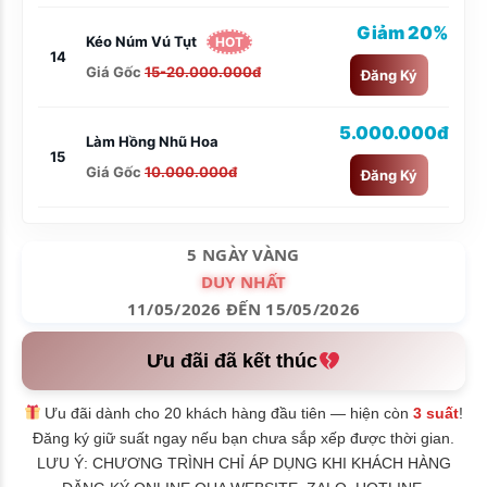
Giảm 20%
Kéo Núm Vú Tụt
HOT
14
Giá Gốc
15-20.000.000đ
Đăng Ký
5.000.000đ
Làm Hồng Nhũ Hoa
15
Giá Gốc
10.000.000đ
Đăng Ký
5 NGÀY VÀNG
DUY NHẤT
11/05/2026 ĐẾN 15/05/2026
Ưu đãi đã kết thúc
Ưu đãi dành cho 20 khách hàng đầu tiên — hiện còn
3 suất
!
Đăng ký giữ suất ngay nếu bạn chưa sắp xếp được thời gian.
LƯU Ý: CHƯƠNG TRÌNH CHỈ ÁP DỤNG KHI KHÁCH HÀNG