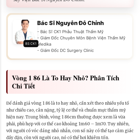
Bác Sĩ Nguyễn Đỗ Chỉnh
- Bác Sĩ CK1 Phẫu Thuật Thẩm Mỹ
- Giám Đốc Chuyên Môn Bệnh Viện Thẩm Mỹ
BS CK1
Medika
- Giám Đốc DC Surgery Clinic
Vòng 1 86 Là To Hay Nhỏ? Phân Tích
Chi Tiết
Để đánh giá vòng 1 86 là to hay nhỏ, cần xét theo nhiều yếu tố
như chiều cao, cân nặng, tỷ lệ cơ thể và chuẩn mực thẩm mỹ
hiện nay. Trung bình, vòng 1 86cm thường được xem là vừa
phải, phù hợp với cơ thể cao khoảng 1m60 – 1m70. Tuy nhiên,
với người có vóc dáng nhỏ nhắn, con số này có thể tạo cảm giác
đầy đặn, còn với người cao, nó có thể hơi khiêm tốn.