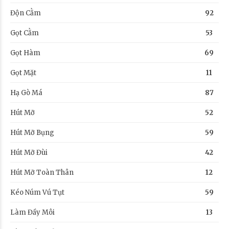
Độn Cằm
92
Gọt Cằm
53
Gọt Hàm
69
Gọt Mặt
11
Hạ Gò Má
87
Hút Mỡ
52
Hút Mỡ Bụng
59
Hút Mỡ Đùi
42
Hút Mỡ Toàn Thân
12
Kéo Núm Vú Tụt
59
Làm Đầy Môi
13