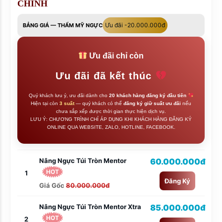
CHỈNH
Ưu đãi -20.000.000đ
BẢNG GIÁ — THẨM MỸ NGỰC
Ưu đãi chỉ còn
Ưu đãi đã kết thúc
Quý khách lưu ý, ưu đãi dành cho
20 khách hàng đăng ký đầu tiên
Hiện tại còn
3 suất
— quý khách có thể
đăng ký giữ suất ưu đãi
nếu
chưa sắp xếp được thời gian thực hiện dịch vụ.
LƯU Ý: CHƯƠNG TRÌNH CHỈ ÁP DỤNG KHI KHÁCH HÀNG ĐĂNG KÝ
ONLINE QUA WEBSITE, ZALO, HOTLINE, FACEBOOK.
Nâng Ngực Túi Tròn Mentor
60.000.000đ
HOT
1
Đăng Ký
Giá Gốc
80.000.000đ
Nâng Ngực Túi Tròn Mentor Xtra
85.000.000đ
HOT
2