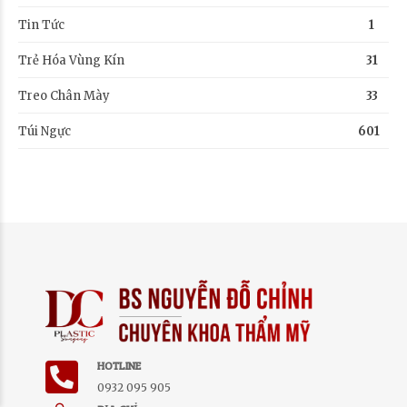
Tin Tức
1
Trẻ Hóa Vùng Kín
31
Treo Chân Mày
33
Túi Ngực
601
HOTLINE
0932 095 905