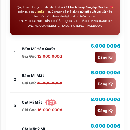
Quý khách lưu ý, ưu đãi dành cho
20 khách hàng đăng ký đầu tiên
Hiện tại còn
3 suất
— quý khách có thể
đăng ký giữ suất ưu đãi
nếu
chưa sắp xếp được thời gian thực hiện dịch vụ.
LƯU Ý: CHƯƠNG TRÌNH CHỈ ÁP DỤNG KHI KHÁCH HÀNG ĐĂNG KÝ
ONLINE QUA WEBSITE, ZALO, HOTLINE, FACEBOOK.
6.000.000đ
Bấm Mí Hàn Quốc
1
Giá Gốc
12.000.000đ
Đăng Ký
6.000.000đ
Bấm Mí Mắt
2
Giá Gốc
12.000.000đ
Đăng Ký
8.000.000đ
Cắt Mí Mắt
HOT
3
Giá Gốc
16.000.000đ
Đăng Ký
8.000.000đ
Cắt Mắt 2 Mí