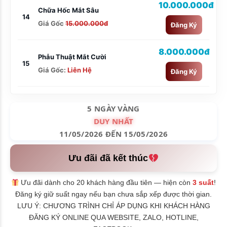
10.000.000đ
Chữa Hốc Mắt Sâu
14
Giá Gốc
15.000.000đ
Đăng Ký
8.000.000đ
Phẫu Thuật Mắt Cười
15
Giá Gốc:
Liên Hệ
Đăng Ký
5 NGÀY VÀNG
DUY NHẤT
11/05/2026 ĐẾN 15/05/2026
Ưu đãi đã kết thúc
Ưu đãi dành cho 20 khách hàng đầu tiên — hiện còn
3 suất
!
Đăng ký giữ suất ngay nếu bạn chưa sắp xếp được thời gian.
LƯU Ý: CHƯƠNG TRÌNH CHỈ ÁP DỤNG KHI KHÁCH HÀNG
ĐĂNG KÝ ONLINE QUA WEBSITE, ZALO, HOTLINE,