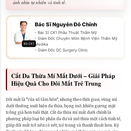
ánh nhìn tự nhiên và tinh tế.
Bác Sĩ Nguyễn Đỗ Chỉnh
- Bác Sĩ CK1 Phẫu Thuật Thẩm Mỹ
- Giám Đốc Chuyên Môn Bệnh Viện Thẩm Mỹ
BS CK1
Medika
- Giám Đốc DC Surgery Clinic
Cắt Da Thừa Mí Mắt Dưới – Giải Pháp
Hiệu Quả Cho Đôi Mắt Trẻ Trung
Đôi mắt là “cửa sổ tâm hồn”, nhưng theo thời gian, vùng mí
dưới thường xuất hiện da thừa, bọng mỡ, khiến gương mặt
trông già hơn tuổi thật. Cắt da thừa mí mắt dưới chính là
phương pháp loại bỏ phần da dư và mỡ thừa một cách tinh tế,
giúp đôi mắt trở nên rõ nét, trẻ trung và thanh thoát hơn. Kỹ