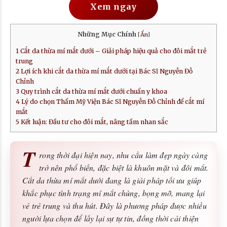
Xem ngay
Những Mục Chính
[
Ẩn
]
1
Cắt da thừa mí mắt dưới – Giải pháp hiệu quả cho đôi mắt trẻ
trung
2
Lợi ích khi cắt da thừa mí mắt dưới tại Bác Sĩ Nguyễn Đỗ
Chỉnh
3
Quy trình cắt da thừa mí mắt dưới chuẩn y khoa
4
Lý do chọn Thẩm Mỹ Viện Bác Sĩ Nguyễn Đỗ Chỉnh để cắt mí
mắt
5
Kết luận: Đầu tư cho đôi mắt, nâng tầm nhan sắc
T
rong thời đại hiện nay, nhu cầu làm đẹp ngày càng
trở nên phổ biến, đặc biệt là khuôn mặt và đôi mắt.
Cắt da thừa mí mắt dưới đang là giải pháp tối ưu giúp
khắc phục tình trạng mí mắt chùng, bọng mỡ, mang lại
vẻ trẻ trung và thu hút. Đây là phương pháp được nhiều
người lựa chọn để lấy lại sự tự tin, đồng thời cải thiện