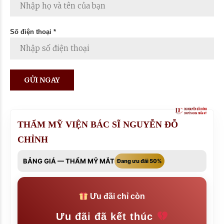
Số điện thoại *
THẨM MỸ VIỆN BÁC SĨ NGUYỄN ĐỖ
CHỈNH
BẢNG GIÁ — THẨM MỸ MẮT
Đang ưu đãi 50%
Ưu đãi chỉ còn
Ưu đãi đã kết thúc