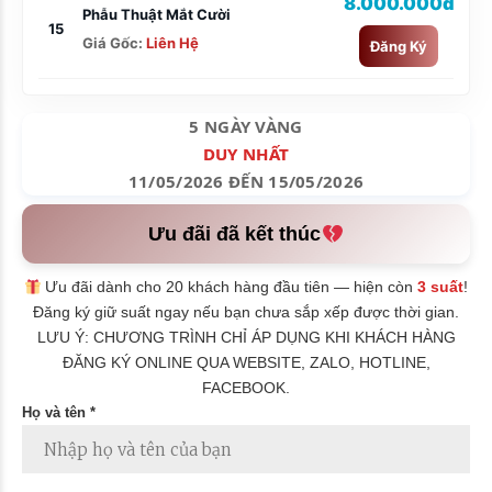
8.000.000đ
Phẫu Thuật Mắt Cười
15
Giá Gốc:
Liên Hệ
Đăng Ký
5 NGÀY VÀNG
DUY NHẤT
11/05/2026 ĐẾN 15/05/2026
Ưu đãi đã kết thúc
Ưu đãi dành cho 20 khách hàng đầu tiên — hiện còn
3 suất
!
Đăng ký giữ suất ngay nếu bạn chưa sắp xếp được thời gian.
LƯU Ý: CHƯƠNG TRÌNH CHỈ ÁP DỤNG KHI KHÁCH HÀNG
ĐĂNG KÝ ONLINE QUA WEBSITE, ZALO, HOTLINE,
FACEBOOK.
Họ và tên *