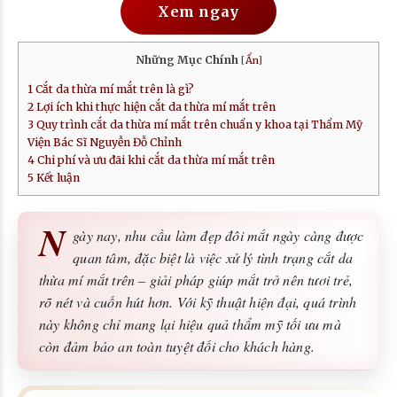
Xem ngay
Những Mục Chính
[
Ẩn
]
1
Cắt da thừa mí mắt trên là gì?
2
Lợi ích khi thực hiện cắt da thừa mí mắt trên
3
Quy trình cắt da thừa mí mắt trên chuẩn y khoa tại Thẩm Mỹ
Viện Bác Sĩ Nguyễn Đỗ Chỉnh
4
Chi phí và ưu đãi khi cắt da thừa mí mắt trên
5
Kết luận
N
gày nay, nhu cầu làm đẹp đôi mắt ngày càng được
quan tâm, đặc biệt là việc xử lý tình trạng cắt da
thừa mí mắt trên – giải pháp giúp mắt trở nên tươi trẻ,
rõ nét và cuốn hút hơn. Với kỹ thuật hiện đại, quá trình
này không chỉ mang lại hiệu quả thẩm mỹ tối ưu mà
còn đảm bảo an toàn tuyệt đối cho khách hàng.