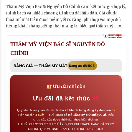
Thẩm Mỹ Viện Bác Sĩ Nguyễn Đỗ Chỉnh cam kết mức giá hợp lý,
minh bạch và nhiều chương trình ưu đãi hấp dẫn. Giá cắt da
thừa mí mắt trên được niêm yết rõ ràng, phù hợp với mọi đối
tượng khách hàng, đồng thời mang lại hiệu quả thẩm mỹ cao.
THẨM MỸ VIỆN BÁC SĨ NGUYỄN ĐỖ
CHỈNH
BẢNG GIÁ — THẨM MỸ MẮT
Đang ưu đãi 50%
Ưu đãi chỉ còn
Ưu đãi đã kết thúc
Quý khách lưu ý, ưu đãi dành cho
20 khách hàng đăng ký đầu tiên
Hiện tại còn
3 suất
— quý khách có thể
đăng ký giữ suất ưu đãi
nếu
chưa sắp xếp được thời gian thực hiện dịch vụ.
LƯU Ý: CHƯƠNG TRÌNH CHỈ ÁP DỤNG KHI KHÁCH HÀNG ĐĂNG KÝ
ONLINE QUA WEBSITE, ZALO, HOTLINE, FACEBOOK.