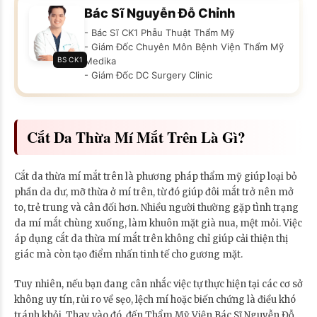
Bác Sĩ Nguyễn Đỗ Chỉnh
- Bác Sĩ CK1 Phẫu Thuật Thẩm Mỹ
- Giám Đốc Chuyên Môn Bệnh Viện Thẩm Mỹ
BS CK1
Medika
- Giám Đốc DC Surgery Clinic
Cắt Da Thừa Mí Mắt Trên Là Gì?
Cắt da thừa mí mắt trên là phương pháp thẩm mỹ giúp loại bỏ
phần da dư, mỡ thừa ở mí trên, từ đó giúp đôi mắt trở nên mở
to, trẻ trung và cân đối hơn. Nhiều người thường gặp tình trạng
da mí mắt chùng xuống, làm khuôn mặt già nua, mệt mỏi. Việc
áp dụng cắt da thừa mí mắt trên không chỉ giúp cải thiện thị
giác mà còn tạo điểm nhấn tinh tế cho gương mặt.
Tuy nhiên, nếu bạn đang cân nhắc việc tự thực hiện tại các cơ sở
không uy tín, rủi ro về sẹo, lệch mí hoặc biến chứng là điều khó
tránh khỏi. Thay vào đó, đến Thẩm Mỹ Viện Bác Sĩ Nguyễn Đỗ