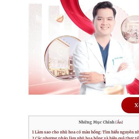
X
Những Mục Chính
[
Ẩn
]
1
Làm sao cho nhũ hoa có màu hồng: Tìm hiểu nguyên n
2
Các phương pháp làm nhũ hoa hồng và hiệu quả thực tế