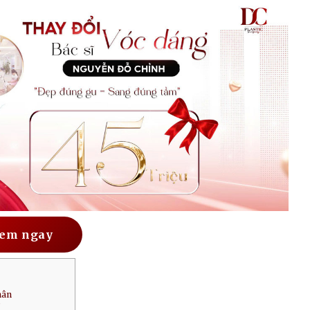
em ngay
hân