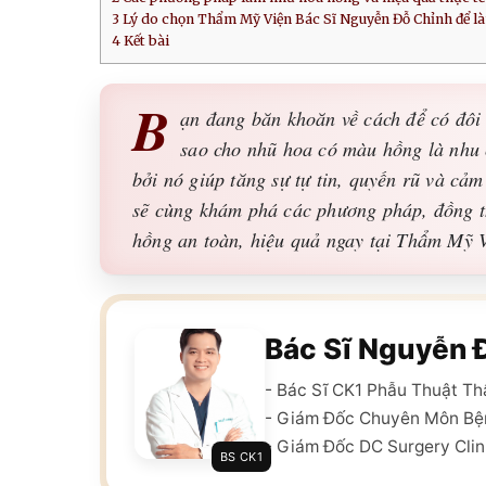
3
Lý do chọn Thẩm Mỹ Viện Bác Sĩ Nguyễn Đỗ Chỉnh để l
4
Kết bài
B
ạn đang băn khoăn về cách để có đôi 
sao cho nhũ hoa có màu hồng là nhu 
bởi nó giúp tăng sự tự tin, quyến rũ và cảm 
sẽ cùng khám phá các phương pháp, đồng th
hồng an toàn, hiệu quả ngay tại Thẩm Mỹ 
Bác Sĩ Nguyễn 
- Bác Sĩ CK1 Phẫu Thuật T
- Giám Đốc Chuyên Môn Bệ
- Giám Đốc DC Surgery Clin
BS CK1