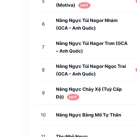
5
(Motiva)
HOT
Nâng Ngực Túi Nagor Nhám
6
(GCA – Anh Quốc)
Nâng Ngực Túi Nagor Trơn (GCA
7
– Anh Quốc)
Nâng Ngực Túi Nagor Ngọc Trai
8
(GCA – Anh Quốc)
Nâng Ngực Chảy Xệ (tuỳ Cấp
9
Độ)
HOT
10
Nâng Ngực Bằng Mỡ Tự Thân
11
Thu Nhỏ Ngực