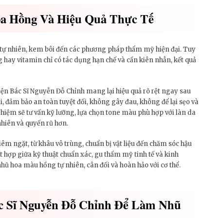
a Hồng Và Hiệu Quả Thực Tế
o tự nhiên, kem bôi đến các phương pháp thẩm mỹ hiện đại. Tuy
 hay vitamin chỉ có tác dụng hạn chế và cần kiên nhẫn, kết quả
ện Bác Sĩ Nguyễn Đỗ Chỉnh mang lại hiệu quả rõ rệt ngay sau
, đảm bảo an toàn tuyệt đối, không gây đau, không để lại sẹo và
hiệm sẽ tư vấn kỹ lưỡng, lựa chọn tone màu phù hợp với làn da
nhiên và quyến rũ hơn.
iêm ngặt, từ khâu vô trùng, chuẩn bị vật liệu đến chăm sóc hậu
 hợp giữa kỹ thuật chuẩn xác, gu thẩm mỹ tinh tế và kinh
hũ hoa màu hồng tự nhiên, cân đối và hoàn hảo với cơ thể.
c Sĩ Nguyễn Đỗ Chỉnh Để Làm Nhũ