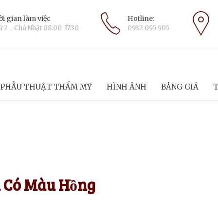
i gian làm việc
Hotline:
 2 - Chủ Nhật 08:00-17:30
0932 095 905
PHẪU THUẬT THẨM MỸ
HÌNH ẢNH
BẢNG GIÁ
T
 Có Màu Hồng