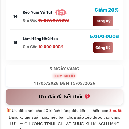
Giảm 20%
Kéo Núm Vú Tụt
HOT
14
Giá Gốc
15-20.000.000đ
Đăng Ký
5.000.000đ
Làm Hồng Nhũ Hoa
15
Giá Gốc
10.000.000đ
Đăng Ký
5 NGÀY VÀNG
DUY NHẤT
11/05/2026 ĐẾN 15/05/2026
Ưu đãi đã kết thúc
Ưu đãi dành cho 20 khách hàng đầu tiên — hiện còn
3 suất
!
Đăng ký giữ suất ngay nếu bạn chưa sắp xếp được thời gian.
LƯU Ý: CHƯƠNG TRÌNH CHỈ ÁP DỤNG KHI KHÁCH HÀNG