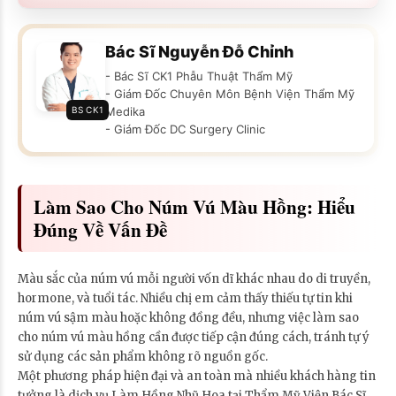
Bác Sĩ Nguyễn Đỗ Chỉnh
- Bác Sĩ CK1 Phẫu Thuật Thẩm Mỹ
- Giám Đốc Chuyên Môn Bệnh Viện Thẩm Mỹ
BS CK1
Medika
- Giám Đốc DC Surgery Clinic
Làm Sao Cho Núm Vú Màu Hồng: Hiểu
Đúng Về Vấn Đề
Màu sắc của núm vú mỗi người vốn dĩ khác nhau do di truyền,
hormone, và tuổi tác. Nhiều chị em cảm thấy thiếu tự tin khi
núm vú sậm màu hoặc không đồng đều, nhưng việc làm sao
cho núm vú màu hồng cần được tiếp cận đúng cách, tránh tự ý
sử dụng các sản phẩm không rõ nguồn gốc.
Một phương pháp hiện đại và an toàn mà nhiều khách hàng tin
tưởng là dịch vụ Làm Hồng Nhũ Hoa tại Thẩm Mỹ Viện Bác Sĩ