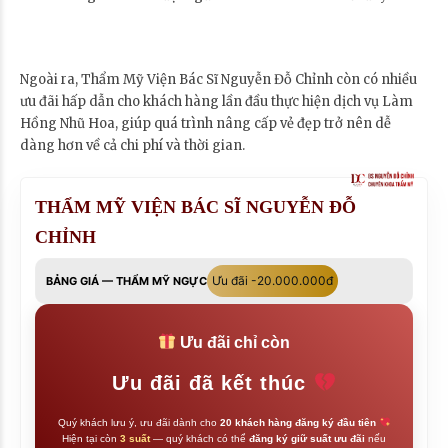
Ngoài ra, Thẩm Mỹ Viện Bác Sĩ Nguyễn Đỗ Chỉnh còn có nhiều
ưu đãi hấp dẫn cho khách hàng lần đầu thực hiện dịch vụ Làm
Hồng Nhũ Hoa, giúp quá trình nâng cấp vẻ đẹp trở nên dễ
dàng hơn về cả chi phí và thời gian.
THẨM MỸ VIỆN BÁC SĨ NGUYỄN ĐỖ
CHỈNH
Ưu đãi -20.000.000đ
BẢNG GIÁ — THẨM MỸ NGỰC
Ưu đãi chỉ còn
Ưu đãi đã kết thúc
Quý khách lưu ý, ưu đãi dành cho
20 khách hàng đăng ký đầu tiên
Hiện tại còn
3 suất
— quý khách có thể
đăng ký giữ suất ưu đãi
nếu