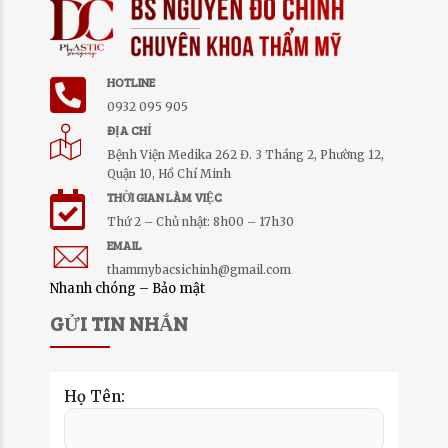
HOTLINE
0932 095 905
ĐỊA CHỈ
Bệnh Viện Medika 262 Đ. 3 Tháng 2, Phường 12,
Quận 10, Hồ Chí Minh
THỜI GIAN LÀM VIỆC
Thứ 2 – Chủ nhật: 8h00 – 17h30
EMAIL
thammybacsichinh@gmail.com
Nhanh chóng – Bảo mật
GỬI TIN NHẮN
Họ Tên: