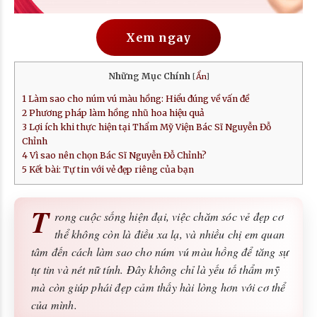
Xem ngay
Những Mục Chính
[
Ẩn
]
1
Làm sao cho núm vú màu hồng: Hiểu đúng về vấn đề
2
Phương pháp làm hồng nhũ hoa hiệu quả
3
Lợi ích khi thực hiện tại Thẩm Mỹ Viện Bác Sĩ Nguyễn Đỗ
Chỉnh
4
Vì sao nên chọn Bác Sĩ Nguyễn Đỗ Chỉnh?
5
Kết bài: Tự tin với vẻ đẹp riêng của bạn
T
rong cuộc sống hiện đại, việc chăm sóc vẻ đẹp cơ
thể không còn là điều xa lạ, và nhiều chị em quan
tâm đến cách làm sao cho núm vú màu hồng để tăng sự
tự tin và nét nữ tính. Đây không chỉ là yếu tố thẩm mỹ
mà còn giúp phái đẹp cảm thấy hài lòng hơn với cơ thể
của mình.