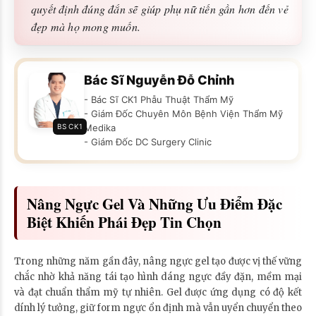
quyết định đúng đắn sẽ giúp phụ nữ tiến gần hơn đến vẻ
đẹp mà họ mong muốn.
Bác Sĩ Nguyễn Đỗ Chỉnh
- Bác Sĩ CK1 Phẫu Thuật Thẩm Mỹ
- Giám Đốc Chuyên Môn Bệnh Viện Thẩm Mỹ
BS CK1
Medika
- Giám Đốc DC Surgery Clinic
Nâng Ngực Gel Và Những Ưu Điểm Đặc
Biệt Khiến Phái Đẹp Tin Chọn
Trong những năm gần đây, nâng ngực gel tạo được vị thế vững
chắc nhờ khả năng tái tạo hình dáng ngực đầy đặn, mềm mại
và đạt chuẩn thẩm mỹ tự nhiên. Gel được ứng dụng có độ kết
dính lý tưởng, giữ form ngực ổn định mà vẫn uyển chuyển theo