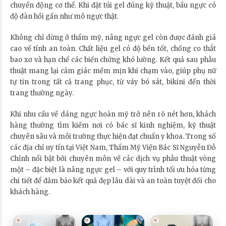
chuyển động cơ thể. Khi đặt túi gel đúng kỹ thuật, bầu ngực có
độ đàn hồi gần như mô ngực thật.
Không chỉ dừng ở thẩm mỹ, nâng ngực gel còn được đánh giá
cao về tính an toàn. Chất liệu gel có độ bền tốt, chống co thắt
bao xơ và hạn chế các biến chứng khó lường. Kết quả sau phẫu
thuật mang lại cảm giác mềm mịn khi chạm vào, giúp phụ nữ
tự tin trong tất cả trang phục, từ váy bó sát, bikini đến thời
trang thường ngày.
Khi nhu cầu về dáng ngực hoàn mỹ trở nên rõ nét hơn, khách
hàng thường tìm kiếm nơi có bác sĩ kinh nghiệm, kỹ thuật
chuyên sâu và môi trường thực hiện đạt chuẩn y khoa. Trong số
các địa chỉ uy tín tại Việt Nam, Thẩm Mỹ Viện Bác Sĩ Nguyễn Đỗ
Chỉnh nổi bật bởi chuyên môn về các dịch vụ phẫu thuật vòng
một – đặc biệt là nâng ngực gel – với quy trình tối ưu hóa từng
chi tiết để đảm bảo kết quả đẹp lâu dài và an toàn tuyệt đối cho
khách hàng.