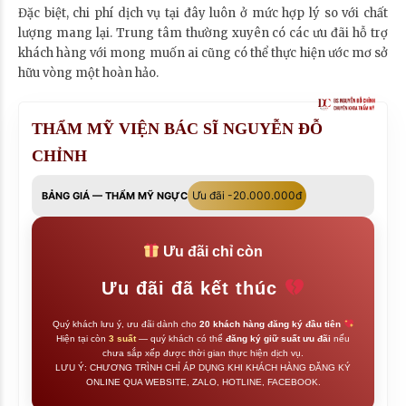
Đặc biệt, chi phí dịch vụ tại đây luôn ở mức hợp lý so với chất
lượng mang lại. Trung tâm thường xuyên có các ưu đãi hỗ trợ
khách hàng với mong muốn ai cũng có thể thực hiện ước mơ sở
hữu vòng một hoàn hảo.
THẨM MỸ VIỆN BÁC SĨ NGUYỄN ĐỖ
CHỈNH
Ưu đãi -20.000.000đ
BẢNG GIÁ — THẨM MỸ NGỰC
Ưu đãi chỉ còn
Ưu đãi đã kết thúc
Quý khách lưu ý, ưu đãi dành cho
20 khách hàng đăng ký đầu tiên
Hiện tại còn
3 suất
— quý khách có thể
đăng ký giữ suất ưu đãi
nếu
chưa sắp xếp được thời gian thực hiện dịch vụ.
LƯU Ý: CHƯƠNG TRÌNH CHỈ ÁP DỤNG KHI KHÁCH HÀNG ĐĂNG KÝ
ONLINE QUA WEBSITE, ZALO, HOTLINE, FACEBOOK.