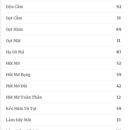
Độn Cằm
92
Gọt Cằm
53
Gọt Hàm
69
Gọt Mặt
11
Hạ Gò Má
87
Hút Mỡ
52
Hút Mỡ Bụng
59
Hút Mỡ Đùi
42
Hút Mỡ Toàn Thân
12
Kéo Núm Vú Tụt
59
Làm Đầy Môi
13