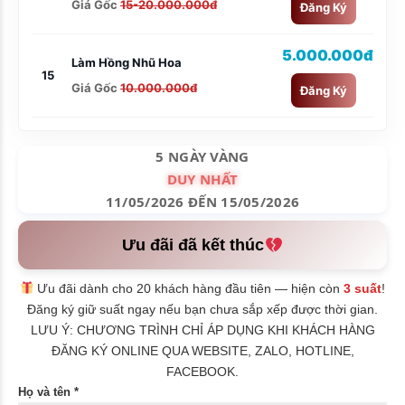
Giá Gốc
15-20.000.000đ
Đăng Ký
5.000.000đ
Làm Hồng Nhũ Hoa
15
Giá Gốc
10.000.000đ
Đăng Ký
5 NGÀY VÀNG
DUY NHẤT
11/05/2026 ĐẾN 15/05/2026
Ưu đãi đã kết thúc
Ưu đãi dành cho 20 khách hàng đầu tiên — hiện còn
3 suất
!
Đăng ký giữ suất ngay nếu bạn chưa sắp xếp được thời gian.
LƯU Ý: CHƯƠNG TRÌNH CHỈ ÁP DỤNG KHI KHÁCH HÀNG
ĐĂNG KÝ ONLINE QUA WEBSITE, ZALO, HOTLINE,
FACEBOOK.
Họ và tên *