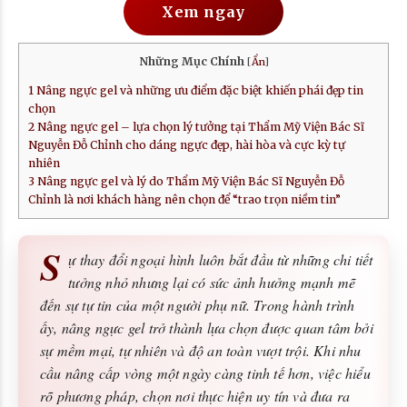
Xem ngay
Những Mục Chính
[
Ẩn
]
1
Nâng ngực gel và những ưu điểm đặc biệt khiến phái đẹp tin
chọn
2
Nâng ngực gel – lựa chọn lý tưởng tại Thẩm Mỹ Viện Bác Sĩ
Nguyễn Đỗ Chỉnh cho dáng ngực đẹp, hài hòa và cực kỳ tự
nhiên
3
Nâng ngực gel và lý do Thẩm Mỹ Viện Bác Sĩ Nguyễn Đỗ
Chỉnh là nơi khách hàng nên chọn để “trao trọn niềm tin”
S
ự thay đổi ngoại hình luôn bắt đầu từ những chi tiết
tưởng nhỏ nhưng lại có sức ảnh hưởng mạnh mẽ
đến sự tự tin của một người phụ nữ. Trong hành trình
ấy, nâng ngực gel trở thành lựa chọn được quan tâm bởi
sự mềm mại, tự nhiên và độ an toàn vượt trội. Khi nhu
cầu nâng cấp vòng một ngày càng tinh tế hơn, việc hiểu
rõ phương pháp, chọn nơi thực hiện uy tín và đưa ra