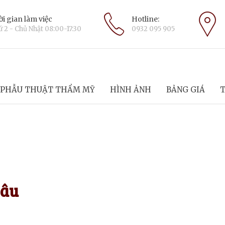
i gian làm việc
Hotline:
 2 - Chủ Nhật 08:00-17:30
0932 095 905
PHẪU THUẬT THẨM MỸ
HÌNH ẢNH
BẢNG GIÁ
T
Đâu