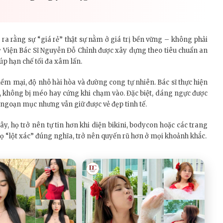
 ra rằng sự “giá rẻ” thật sự nằm ở giá trị bền vững – không phải
ỹ Viện Bác Sĩ Nguyễn Đỗ Chỉnh được xây dựng theo tiêu chuẩn an
úp hạn chế tối đa xâm lấn.
 mại, độ nhô hài hòa và đường cong tự nhiên. Bác sĩ thực hiện
úi, không bị méo hay cứng khi chạm vào. Đặc biệt, dáng ngực được
 ngoạn mục nhưng vẫn giữ được vẻ đẹp tinh tế.
y, họ trở nên tự tin hơn khi diện bikini, bodycon hoặc các trang
ọ “lột xác” đúng nghĩa, trở nên quyến rũ hơn ở mọi khoảnh khắc.