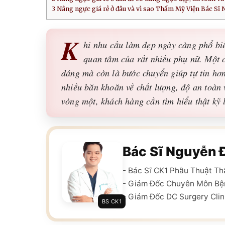
3
Nâng ngực giá rẻ ở đâu và vì sao Thẩm Mỹ Viện Bác Sĩ 
K
hi nhu cầu làm đẹp ngày càng phổ biế
quan tâm của rất nhiều phụ nữ. Một c
dáng mà còn là bước chuyển giúp tự tin hơn
nhiều băn khoăn về chất lượng, độ an toàn 
vòng một, khách hàng cần tìm hiểu thật kỹ 
Bác Sĩ Nguyễn 
- Bác Sĩ CK1 Phẫu Thuật T
- Giám Đốc Chuyên Môn Bệ
- Giám Đốc DC Surgery Clin
BS CK1