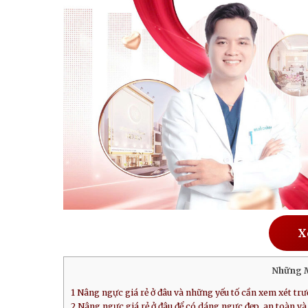
X
Những 
1
Nâng ngực giá rẻ ở đâu và những yếu tố cần xem xét trư
2
Nâng ngực giá rẻ ở đâu để có dáng ngực đẹp, an toàn và 