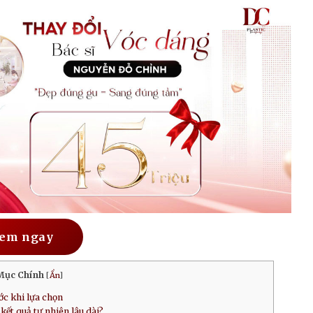
em ngay
Mục Chính
[
Ẩn
]
ớc khi lựa chọn
kết quả tự nhiên lâu dài?